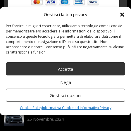
Gestisci la tua privacy
Per fornire le migliori esperienze, utilizziamo tecnologie come i cookie
19 Aprile 2021
redazione
Tag:
per memorizzare e/o accedere alle informazioni del dispositivo. Il
AMERICANO
,
caffè
,
carina
,
Chair
,
Club
,
Colore
,
Dining
,
consenso a queste tecnologie ci permetterà di elaborare dati come il
comportamento di navigazione o ID unici su questo sito. Non
Facile
,
Hotel
,
Marrone
,
montaggio
,
Pack
,
Ristorante
,
acconsentire o ritirare il consenso può influire negativamente su alcune
Sedia
,
Tessuto
Categories:
Shop
caratteristiche e funzioni.
Accetta
Articoli recenti
Nega
Assicurazione auto e sostituzione lunotto: le cose
da sapere
Gestisci opzioni
21 Aprile,2026
Cookie Policy
Informativa Cookie ed informativa Privacy
Range Rover: un’icona tra i luxury SUV
25 Novembre,2024