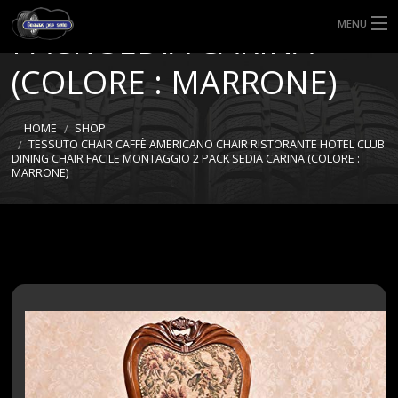
FACILE MONTAGGIO 2
MENU
PACK SEDIA CARINA
HOME
(COLORE : MARRONE)
TIPI DI GOMME
HOME
SHOP
TESSUTO CHAIR CAFFÈ AMERICANO CHAIR RISTORANTE HOTEL CLUB
MISURE GOMME
DINING CHAIR FACILE MONTAGGIO 2 PACK SEDIA CARINA (COLORE :
MARRONE)
BLOG
SHOP