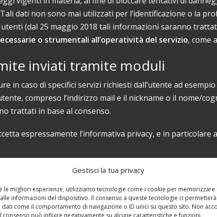
ggi vigenti in materia, al fine di bloccare tentativi di dann
i dati non sono mai utilizzati per l’identificazione o la profil
uoi utenti (dal 25 maggio 2018 tali informazioni saranno trattate
ecessarie o strumentali all’operatività del servizio
, come a
mite inviati tramite moduli
re in caso di specifici servizi richiesti dall’utente ad esempio
l’utente, compreso l’indirizzo mail e il nickname o il nome/co
no trattati in base al consenso.
etta espressamente l’informativa privacy, e in particolare a
ogazione del servizio richiesto e per il solo tempo necessario 
Gestisci la tua privacy
re le migliori esperienze, utilizziamo tecnologie come i cookie per memorizzare
ere pubbliche tramite i servizi e gli strumenti messi a disposi
alle informazioni del dispositivo. Il consenso a queste tecnologie ci permetterà
 sito da qualsiasi responsabilità in merito ad eventuali viol
 dati come il comportamento di navigazione o ID unici su questo sito. Non acc
 il consenso può influire negativamente su alcune caratteristiche e funzioni.