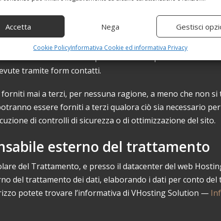
ssione di dati personali di terzi o di contenuti tutelati dalle 
Accetta
Nega
Gestisci opzi
Cookie Policy
Informativa Cookie ed informativa Privacy
o utilizzati esclusivamente per le finalità sopra indicate e c
cevute tramite form contatti.
 forniti mai a terzi, per nessuna ragione, a meno che non si tr
ò potranno essere forniti a terzi qualora ciò sia necessario per
uzione di controlli di sicurezza o di ottimizzazione del sito.
nsabile esterno del trattamento
Titolare del Trattamento, e presso il datacenter del web Hosti
rno del trattamento dei dati, elaborando i dati per conto del
rizzo potete trovare l’informativa di VHosting Solution —
In