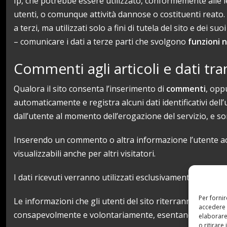
Ip, che potrebbe essere utilizzato, conformemente alle le
utenti, o comunque attività dannose o costituenti reato. Tal
a terzi, ma utilizzati solo a fini di tutela del sito e dei s
– comunicare i dati a terze parti che svolgono
funzioni n
Commenti agli articoli e dati tra
Qualora il sito consenta l’inserimento di
commenti
, oppu
automaticamente e registra alcuni dati identificativi del
dall’utente al momento dell’erogazione del servizio, e so
Inserendo un commento o altra informazione l’utente acc
visualizzabili anche per altri visitatori.
I dati ricevuti verranno utilizzati esclusivamente per l’er
Per forni
Le informazioni che gli utenti del sito riterranno di rend
accedere 
consapevolmente e volontariamente, esentando il presente
elaborare
o ritirare