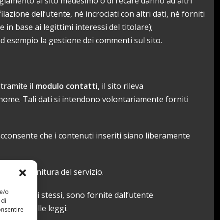
eggiamento al sito medesimo o di recare danno ad altri
azione dell’utente, né incrociati con altri dati, né forniti
 in base ai legittimi interessi del titolare);
d esempio la gestione dei commenti sul sito.
 tramite il
modulo contatti
, il sito rileva
gnome. Tali dati si intendono volontariamente forniti
cconsente che i contenuti inseriti siano liberamente
per la fornitura del servizio.
 e/o
zione degli stessi, sono fornite dall’utente
 di
azioni delle leggi.
onsentire