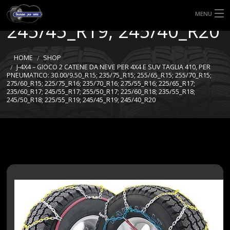
225/55_R19;
MENU
245/45_R19; 245/40_R20
HOME
HOME
SHOP
TIPI DI GOMME
J-4X4 – GIOCO 2 CATENE DA NEVE PER 4X4 E SUV TAGLIA 410, PER
PNEUMATICO: 30.00/9.50_R15; 235/75_R15; 255/65_R15; 255/70_R15;
275/60_R15; 225/75_R16; 235/70_R16; 275/55_R16; 225/65_R17;
MISURE GOMME
235/60_R17; 245/55_R17; 255/50_R17; 225/60_R18; 235/55_R18;
245/50_R18; 225/55_R19; 245/45_R19; 245/40_R20
BLOG
SHOP