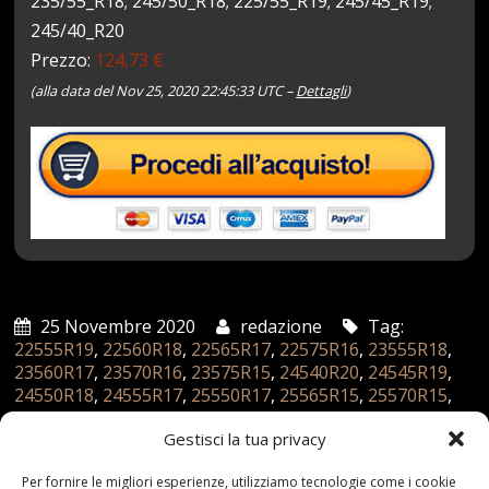
235/55_R18; 245/50_R18; 225/55_R19; 245/45_R19;
245/40_R20
Prezzo:
124,73 €
(alla data del Nov 25, 2020 22:45:33 UTC –
Dettagli
)
25 Novembre 2020
redazione
Tag:
22555R19
,
22560R18
,
22565R17
,
22575R16
,
23555R18
,
23560R17
,
23570R16
,
23575R15
,
24540R20
,
24545R19
,
24550R18
,
24555R17
,
25550R17
,
25565R15
,
25570R15
,
27555R16
,
27560R15
,
3000950R15
,
4x4
,
Catene
,
Gioco
,
Gestisci la tua privacy
J4X4
,
Neve
,
Pneumatico
,
SUV
,
Taglia
Categories:
Shop
Per fornire le migliori esperienze, utilizziamo tecnologie come i cookie