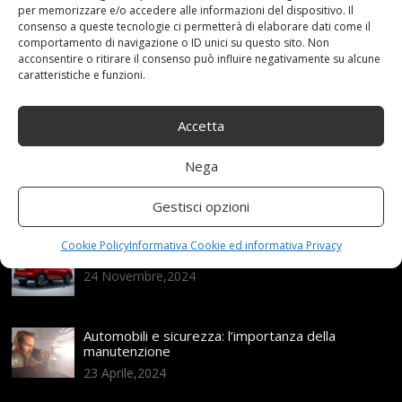
per memorizzare e/o accedere alle informazioni del dispositivo. Il
consenso a queste tecnologie ci permetterà di elaborare dati come il
comportamento di navigazione o ID unici su questo sito. Non
Articoli recenti
acconsentire o ritirare il consenso può influire negativamente su alcune
caratteristiche e funzioni.
Assicurazione auto e sostituzione lunotto: le cose
da sapere
Accetta
21 Aprile,2026
Nega
Range Rover: un’icona tra i luxury SUV
25 Novembre,2024
Gestisci opzioni
Cookie Policy
Informativa Cookie ed informativa Privacy
Nuova MG ZS Hybrid+: i SUV si fanno ibridi
24 Novembre,2024
Automobili e sicurezza: l’importanza della
manutenzione
23 Aprile,2024