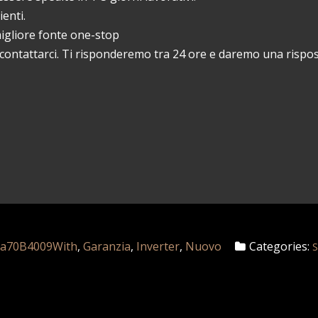
ienti.
 migliore fonte one-stop
contattarci. Ti risponderemo tra 24 ore e daremo una rispos
Ga70B4009With
,
Garanzia
,
Inverter
,
Nuovo
Categories: