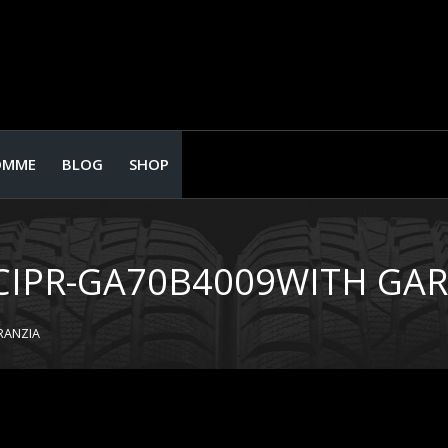
OMME
BLOG
SHOP
CIPR-GA70B4009WITH GA
RANZIA