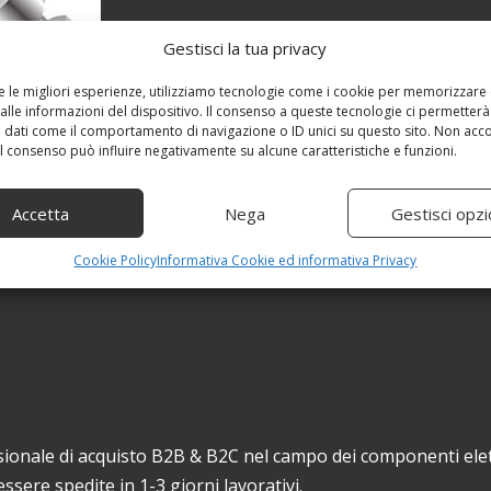
Gestisci la tua privacy
re le migliori esperienze, utilizziamo tecnologie come i cookie per memorizzare
alle informazioni del dispositivo. Il consenso a queste tecnologie ci permetterà
 dati come il comportamento di navigazione o ID unici su questo sito. Non acc
 il consenso può influire negativamente su alcune caratteristiche e funzioni.
Accetta
Nega
Gestisci opzi
Cookie Policy
Informativa Cookie ed informativa Privacy
ionale di acquisto B2B & B2C nel campo dei componenti elet
sere spedite in 1-3 giorni lavorativi.