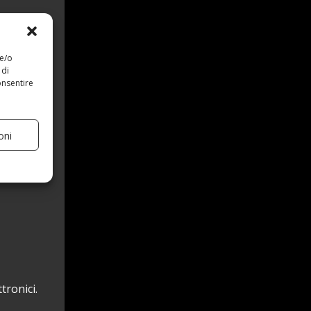
 e/o
 di
onsentire
oni
tronici.