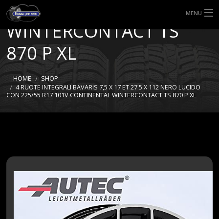
CONTINENTAL
MENU
WINTERCONTACT TS
HOME
870 P XL
TIPI DI GOMME
HOME
SHOP
MISURE GOMME
4 RUOTE INTEGRALI BAVARIS 7,5 X 17 ET 27 5 X 112 NERO LUCIDO
CON 225/55 R17 101V CONTINENTAL WINTERCONTACT TS 870 P XL
BLOG
SHOP