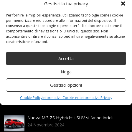
Gestisci la tua privacy
27 Settembre 2021
redazione
Tag:
101V
,
Per fornire le migliori esperienze, utilizziamo tecnologie come i cookie
per memorizzare e/o accedere alle informazioni del dispositivo. Il
Bavaris
,
con
,
Continental
,
Integrali
,
Lucido
,
Nero
,
R17
,
consenso a queste tecnologie ci permetterà di elaborare dati come il
ruote
,
WinterContact
Categories:
Shop
comportamento di navigazione o ID unici su questo sito. Non
acconsentire o ritirare il consenso può influire negativamente su alcune
caratteristiche e funzioni.
Articoli recenti
Accetta
Assicurazione auto e sostituzione lunotto: le cose
Nega
da sapere
21 Aprile,2026
Gestisci opzioni
Range Rover: un’icona tra i luxury SUV
Cookie Policy
Informativa Cookie ed informativa Privacy
25 Novembre,2024
Nuova MG ZS Hybrid+: i SUV si fanno ibridi
24 Novembre,2024