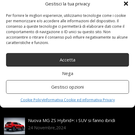
Gestisci la tua privacy
16 Ottobre 2021
redazione
Tag:
101V
,
Per fornire le migliori esperienze, utilizziamo tecnologie come i cookie
per memorizzare e/o accedere alle informazioni del dispositivo. Il
5x1143
,
75x17
,
con
,
Grip
,
Integrali
,
Invernali
,
Nero
,
R17
,
consenso a queste tecnologie ci permetterà di elaborare dati come il
ruote
,
Semperit
,
Speed
,
Uteca
Categories:
Shop
comportamento di navigazione o ID unici su questo sito. Non
acconsentire o ritirare il consenso può influire negativamente su alcune
caratteristiche e funzioni.
Articoli recenti
Accetta
Assicurazione auto e sostituzione lunotto: le cose
Nega
da sapere
21 Aprile,2026
Gestisci opzioni
Range Rover: un’icona tra i luxury SUV
Cookie Policy
Informativa Cookie ed informativa Privacy
25 Novembre,2024
Nuova MG ZS Hybrid+: i SUV si fanno ibridi
24 Novembre,2024