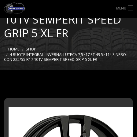
NERO CON 225/55 R17
MENU
101V SEMPERIT SPEED
HOME
GRIP 5 XL FR
TIPI DI GOMME
HOME
SHOP
MISURE GOMME
4 RUOTE INTEGRALI INVERNALI UTECA 7,5×17 ET 49 5×114,3 NERO
CON 225/55 R17 101V SEMPERIT SPEED GRIP 5 XL FR
BLOG
SHOP