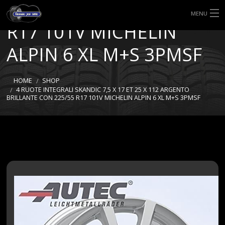
BRILLANTE CON 225/55
MENU
R17 101V MICHELIN
HOME
ALPIN 6 XL M+S 3PMSF
TIPI DI GOMME
HOME
SHOP
MISURE GOMME
4 RUOTE INTEGRALI SKANDIC 7,5 X 17 ET 25 X 112 ARGENTO
BRILLANTE CON 225/55 R17 101V MICHELIN ALPIN 6 XL M+S 3PMSF
BLOG
SHOP