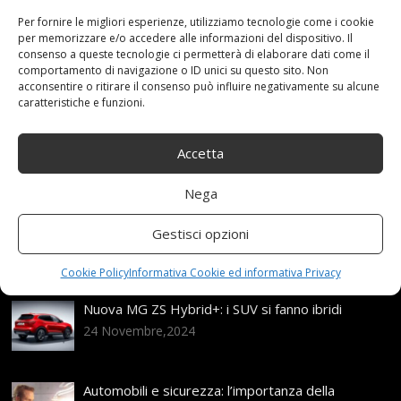
3PMSF
,
ALPIN
,
Argento
,
brillante
,
con
,
Integrali
,
Per fornire le migliori esperienze, utilizziamo tecnologie come i cookie
MICHELIN
,
R17
,
ruote
,
Skandic
Categories:
Shop
per memorizzare e/o accedere alle informazioni del dispositivo. Il
consenso a queste tecnologie ci permetterà di elaborare dati come il
comportamento di navigazione o ID unici su questo sito. Non
acconsentire o ritirare il consenso può influire negativamente su alcune
caratteristiche e funzioni.
Articoli recenti
Accetta
Assicurazione auto e sostituzione lunotto: le cose
da sapere
21 Aprile,2026
Nega
Range Rover: un’icona tra i luxury SUV
Gestisci opzioni
25 Novembre,2024
Cookie Policy
Informativa Cookie ed informativa Privacy
Nuova MG ZS Hybrid+: i SUV si fanno ibridi
24 Novembre,2024
Automobili e sicurezza: l’importanza della