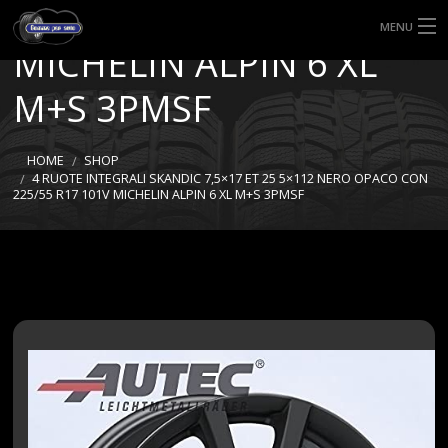
CON 225/55 R17 101V
MENU
MICHELIN ALPIN 6 XL
HOME
M+S 3PMSF
TIPI DI GOMME
HOME
SHOP
MISURE GOMME
4 RUOTE INTEGRALI SKANDIC 7,5×17 ET 25 5×112 NERO OPACO CON
225/55 R17 101V MICHELIN ALPIN 6 XL M+S 3PMSF
BLOG
SHOP