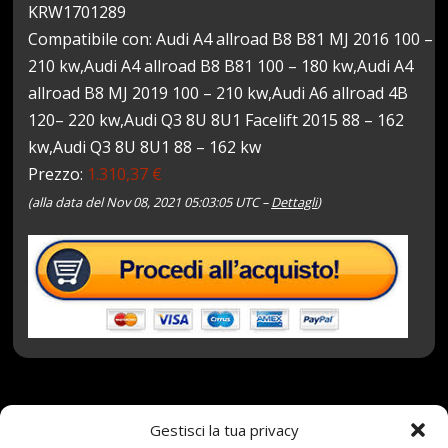
KRW1701289
Compatibile con: Audi A4 allroad B8 B81 MJ 2016 100 –
210 kw,Audi A4 allroad B8 B81 100 – 180 kw,Audi A4
allroad B8 MJ 2019 100 – 210 kw,Audi A6 allroad 4B
120– 220 kw,Audi Q3 8U 8U1 Facelift 2015 88 – 162
kw,Audi Q3 8U 8U1 88 – 162 kw
Prezzo:
1.310,37 €
(alla data del Nov 08, 2021 05:03:05 UTC –
Dettagli
)
8 Novembre 2021
redazione
Tag:
101V
,
Gestisci la tua privacy
3PMSF
,
5x112
,
75x17
,
ALPIN
,
con
,
Integrali
,
MICHELIN
,