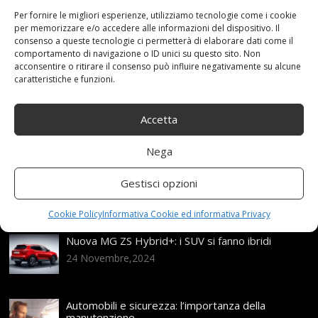
Nero
,
Opaco
,
R17
,
ruote
,
Skandic
Categories:
Per fornire le migliori esperienze, utilizziamo tecnologie come i cookie
Shop
per memorizzare e/o accedere alle informazioni del dispositivo. Il
consenso a queste tecnologie ci permetterà di elaborare dati come il
comportamento di navigazione o ID unici su questo sito. Non
acconsentire o ritirare il consenso può influire negativamente su alcune
caratteristiche e funzioni.
Articoli recenti
Assicurazione auto e sostituzione lunotto: le cose
Accetta
da sapere
21 Aprile,2026
Nega
Range Rover: un’icona tra i luxury SUV
Gestisci opzioni
25 Novembre,2024
Cookie Policy
Informativa Cookie ed informativa Privacy
Nuova MG ZS Hybrid+: i SUV si fanno ibridi
24 Novembre,2024
Automobili e sicurezza: l’importanza della
manutenzione