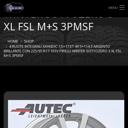
R17 101V PIRELLI
MENU
WINTER SOTTOZERO 3
HOME
XL FSL M+S 3PMSF
TIPI DI GOMME
HOME
SHOP
4 RUOTE INTEGRALI SKANDIC 7,5×17 ET 40 5×114,3 ARGENTO
MISURE GOMME
BRILLANTE CON 225/55 R17 101V PIRELLI WINTER SOTTOZERO 3 XL FSL
M+S 3PMSF
BLOG
SHOP