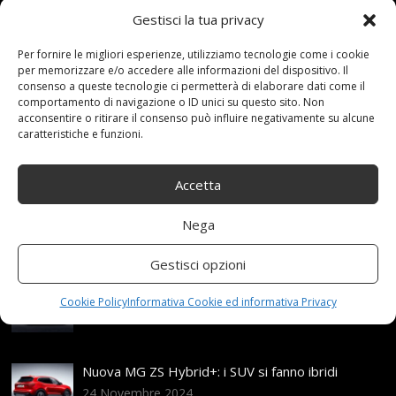
Gestisci la tua privacy
15 Ottobre 2021
redazione
Tag:
101V
,
Per fornire le migliori esperienze, utilizziamo tecnologie come i cookie
3PMSF
,
5x1143
,
75x17
,
Argento
,
brillante
,
con
,
FSL
,
per memorizzare e/o accedere alle informazioni del dispositivo. Il
Integrali
,
Pirelli
,
R17
,
ruote
,
Skandic
,
SottoZero
,
consenso a queste tecnologie ci permetterà di elaborare dati come il
Winter
Categories:
Shop
comportamento di navigazione o ID unici su questo sito. Non
acconsentire o ritirare il consenso può influire negativamente su alcune
caratteristiche e funzioni.
Articoli recenti
Accetta
Assicurazione auto e sostituzione lunotto: le cose
Nega
da sapere
21 Aprile,2026
Gestisci opzioni
Range Rover: un’icona tra i luxury SUV
Cookie Policy
Informativa Cookie ed informativa Privacy
25 Novembre,2024
Nuova MG ZS Hybrid+: i SUV si fanno ibridi
24 Novembre,2024