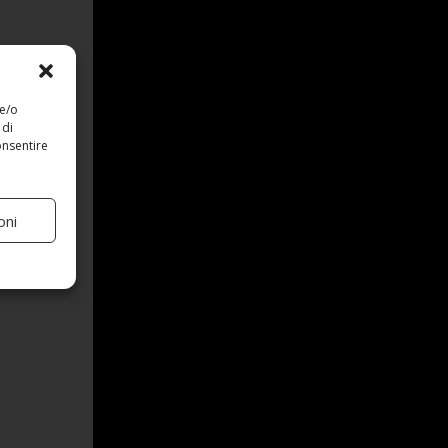
 e/o
 di
onsentire
oni