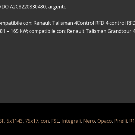
/ VDO A2C8220830480, argento
ompatibile con: Renault Talisman 4Control RFD 4 control RFD
81 – 165 kW; compatibile con: Renault Talisman Grandtour 
SF
,
5x1143
,
75x17
,
con
,
FSL
,
Integrali
,
Nero
,
Opaco
,
Pirelli
,
R1