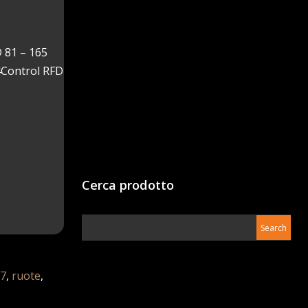
 81 – 165
4Control RFD
Cerca prodotto
7
,
ruote
,