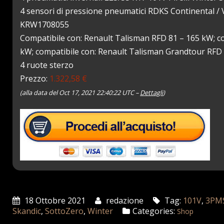
4 sensori di pressione pneumatici RDKS Continental 
KRW1708055
Compatibile con: Renault Talisman RFD 81 – 165 kW; c
kW; compatibile con: Renault Talisman Grandtour RFD 
4 ruote sterzo
Prezzo:
1.322,58 €
(alla data del Oct 17, 2021 22:40:22 UTC –
Dettagli
)
18 Ottobre 2021
redazione
Tag:
101V
,
3PM
Skandic
,
SottoZero
,
Winter
Categories:
Shop