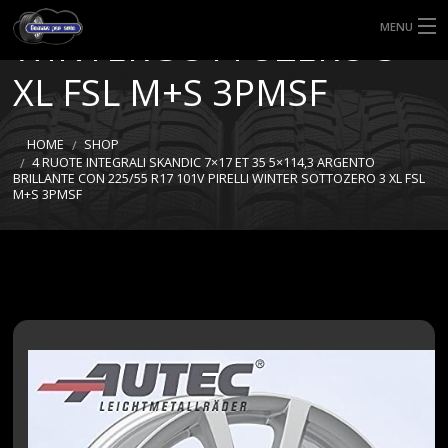
R17 101V PIRELLI
MENU
WINTER SOTTOZERO 3
HOME
XL FSL M+S 3PMSF
TIPI DI GOMME
HOME
SHOP
4 RUOTE INTEGRALI SKANDIC 7×17 ET 35 5×114,3 ARGENTO
MISURE GOMME
BRILLANTE CON 225/55 R17 101V PIRELLI WINTER SOTTOZERO 3 XL FSL
M+S 3PMSF
BLOG
SHOP