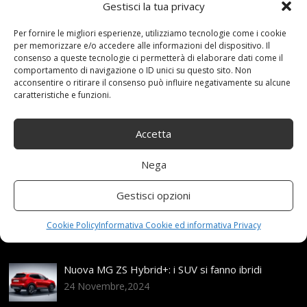
Gestisci la tua privacy
27 Ottobre 2021
redazione
Tag:
101V
,
3PMSF
,
5x1143
,
7x17
,
Argento
,
brillante
,
con
,
FSL
,
Per fornire le migliori esperienze, utilizziamo tecnologie come i cookie
Integrali
,
Pirelli
,
R17
,
ruote
,
Skandic
,
SottoZero
,
per memorizzare e/o accedere alle informazioni del dispositivo. Il
consenso a queste tecnologie ci permetterà di elaborare dati come il
Winter
Categories:
Shop
comportamento di navigazione o ID unici su questo sito. Non
acconsentire o ritirare il consenso può influire negativamente su alcune
caratteristiche e funzioni.
Articoli recenti
Accetta
Assicurazione auto e sostituzione lunotto: le cose
da sapere
Nega
21 Aprile,2026
Gestisci opzioni
Range Rover: un’icona tra i luxury SUV
25 Novembre,2024
Cookie Policy
Informativa Cookie ed informativa Privacy
Nuova MG ZS Hybrid+: i SUV si fanno ibridi
24 Novembre,2024