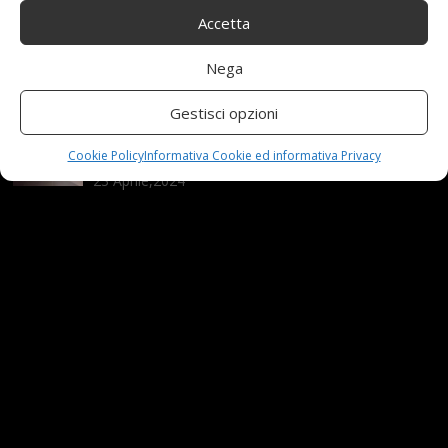
Accetta
Nuova MG ZS Hybrid+: i SUV si fanno ibridi
Nega
24 Novembre,2024
Gestisci opzioni
Automobili e sicurezza: l’importanza della
manutenzione
Cookie Policy
Informativa Cookie ed informativa Privacy
23 Aprile,2024