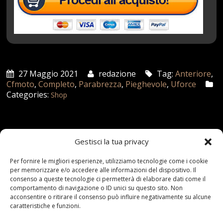
27 Maggio 2021
redazione
Tag:
Anteriore
,
Cfmoto
,
Completo
,
Parabrezza
,
Pieghevole
,
Uforce
Categories:
Shop
Articoli recenti
Gestisci la tua privacy
Assicurazione auto e sostituzione lunotto: le cose
Per fornire le migliori esperienze, utilizziamo tecnologie come i cookie
da sapere
per memorizzare e/o accedere alle informazioni del dispositivo. Il
consenso a queste tecnologie ci permetterà di elaborare dati come il
21 Aprile,2026
comportamento di navigazione o ID unici su questo sito. Non
acconsentire o ritirare il consenso può influire negativamente su alcune
Range Rover: un’icona tra i luxury SUV
caratteristiche e funzioni.
25 Novembre,2024