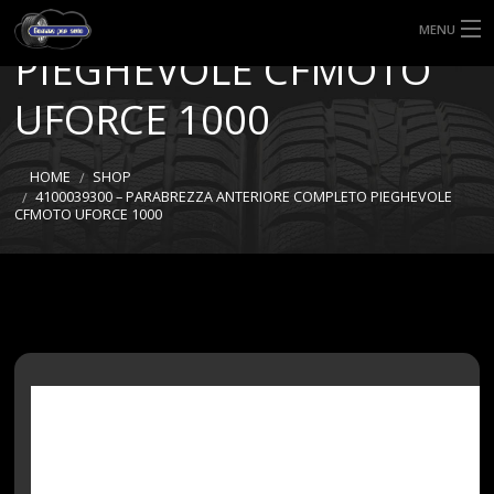
ANTERIORE COMPLETO
MENU
PIEGHEVOLE CFMOTO
HOME
UFORCE 1000
TIPI DI GOMME
HOME
SHOP
MISURE GOMME
4100039300 – PARABREZZA ANTERIORE COMPLETO PIEGHEVOLE
CFMOTO UFORCE 1000
BLOG
SHOP