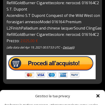
RefillGoldBurner Cigarettecolore: nerocod. 016164C2
S.T. Dupont
Accendino S.T Dupont Conquest of the Wild West con
forasigari annessoModel 016164 Premium
L2FinishPalladium and chinese lacquerSound ClingGas
RefillGoldBurner Cigarettecolore: nerocod. 016164C2
Prezzo:
2.025,00 €
(alla data del Apr 19, 2021 00:57:53 UTC –
Dettagli
)
Gestisci la tua privacy
19 Aprile 2021
redazione
Tag:
Accendino
,
Conquest
,
Dupont
,
West
,
Wild
Categories:
Shop