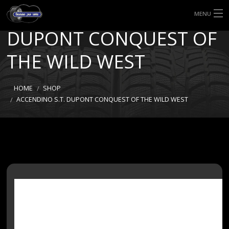
ACCENDINO S.T.
MENU
DUPONT CONQUEST OF
HOME
THE WILD WEST
TIPI DI GOMME
MISURE GOMME
HOME
SHOP
ACCENDINO S.T. DUPONT CONQUEST OF THE WILD WEST
BLOG
SHOP