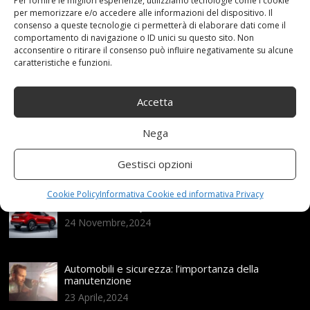
Per fornire le migliori esperienze, utilizziamo tecnologie come i cookie
per memorizzare e/o accedere alle informazioni del dispositivo. Il
consenso a queste tecnologie ci permetterà di elaborare dati come il
comportamento di navigazione o ID unici su questo sito. Non
Articoli recenti
acconsentire o ritirare il consenso può influire negativamente su alcune
caratteristiche e funzioni.
Assicurazione auto e sostituzione lunotto: le cose
da sapere
Accetta
21 Aprile,2026
Nega
Range Rover: un’icona tra i luxury SUV
25 Novembre,2024
Gestisci opzioni
Cookie Policy
Informativa Cookie ed informativa Privacy
Nuova MG ZS Hybrid+: i SUV si fanno ibridi
24 Novembre,2024
Automobili e sicurezza: l’importanza della
manutenzione
23 Aprile,2024