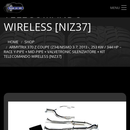
SILENZIATORE + KIT
MENU
TELECOMANDO
HOME
WIRELESS [NIZ37]
TIPI DI GOMME
HOME
SHOP
ARMYTRIX 370 Z COUPE (Z34) NISMO 3.7, 2013 ›, 253 KW / 344 HP –
MISURE GOMME
RACE Y-PIPE + MID-PIPE + VALVETRONIC SILENZIATORE + KIT
TELECOMANDO WIRELESS [NIZ37]
BLOG
SHOP