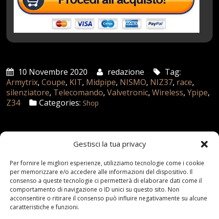
10 Novembre 2020
redazione
Tag:
Armytrix
,
Coupe
,
KIT
,
Midpipe
,
NISMO
,
NIZ37
,
race
,
silenziatore
,
Telecomando
,
Valvetronic
,
Wireless
,
Ypipe
,
Z34
Categories:
Shop
Articoli recenti
Gestisci la tua privacy
Per fornire le migliori esperienze, utilizziamo tecnologie come i cookie
Assicurazione auto e sostituzione lunotto: le cose
per memorizzare e/o accedere alle informazioni del dispositivo. Il
da sapere
consenso a queste tecnologie ci permetterà di elaborare dati come il
21 Aprile,2026
comportamento di navigazione o ID unici su questo sito. Non
acconsentire o ritirare il consenso può influire negativamente su alcune
Range Rover: un’icona tra i luxury SUV
caratteristiche e funzioni.