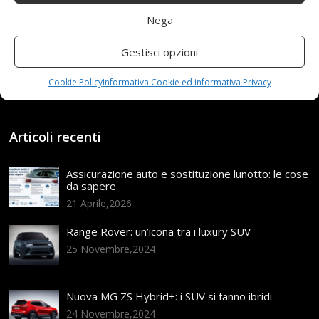
Nega
9 Novembre 2020
redazione
Tag:
Gestisci opzioni
12V10AH
,
AUSONIA
,
Batteria
,
con
,
Litio
,
Pompa
,
SPALLA
Categories:
Shop
Cookie Policy
Informativa Cookie ed informativa Privacy
Articoli recenti
Assicurazione auto e sostituzione lunotto: le cose
da sapere
21 Aprile,2026
Range Rover: un’icona tra i luxury SUV
25 Novembre,2024
Nuova MG ZS Hybrid+: i SUV si fanno ibridi
24 Novembre,2024