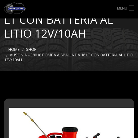
POMPA A SPALLA DA 16
MENU
LT CON BATTERIA AL
HOME
LITIO 12V/10AH
TIPI DI GOMME
HOME
SHOP
MISURE GOMME
AUSONIA – 38018 POMPA A SPALLA DA 16 LT CON BATTERIA AL LITIO
12V/10AH
BLOG
SHOP