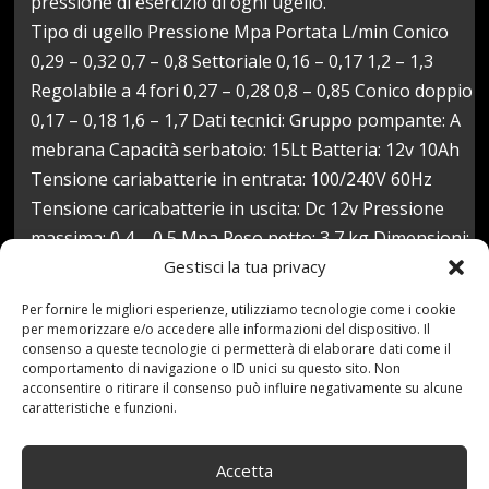
pressione di esercizio di ogni ugello.
Tipo di ugello Pressione Mpa Portata L/min Conico
0,29 – 0,32 0,7 – 0,8 Settoriale 0,16 – 0,17 1,2 – 1,3
Regolabile a 4 fori 0,27 – 0,28 0,8 – 0,85 Conico doppio
0,17 – 0,18 1,6 – 1,7 Dati tecnici: Gruppo pompante: A
mebrana Capacità serbatoio: 15Lt Batteria: 12v 10Ah
Tensione cariabatterie in entrata: 100/240V 60Hz
Tensione caricabatterie in uscita: Dc 12v Pressione
massima: 0,4 – 0,5 Mpa Peso netto: 3,7 kg Dimensioni:
Gestisci la tua privacy
40x190x555 mm
Prezzo:
78,00 €
Per fornire le migliori esperienze, utilizziamo tecnologie come i cookie
(alla data del Nov 09, 2020 04:25:38 UTC –
Dettagli
)
per memorizzare e/o accedere alle informazioni del dispositivo. Il
consenso a queste tecnologie ci permetterà di elaborare dati come il
comportamento di navigazione o ID unici su questo sito. Non
acconsentire o ritirare il consenso può influire negativamente su alcune
caratteristiche e funzioni.
Accetta