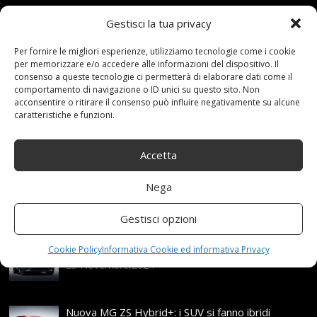
Gestisci la tua privacy
15 Settembre 2021
redazione
Tag:
Antiscivolo
,
Auto
,
AWJ
,
CATENA
,
Catene
,
Emergenza
,
Per fornire le migliori esperienze, utilizziamo tecnologie come i cookie
per memorizzare e/o accedere alle informazioni del dispositivo. Il
Facile
,
Fuoristrada
,
Furgone
,
Impugnatura
,
invernal
,
consenso a queste tecnologie ci permetterà di elaborare dati come il
Montare
,
Neve
,
PNEUMATICI
,
SUV
Categories:
comportamento di navigazione o ID unici su questo sito. Non
Shop
acconsentire o ritirare il consenso può influire negativamente su alcune
caratteristiche e funzioni.
Articoli recenti
Accetta
Nega
Assicurazione auto e sostituzione lunotto: le cose
da sapere
Gestisci opzioni
21 Aprile,2026
Range Rover: un’icona tra i luxury SUV
Cookie Policy
Informativa Cookie ed informativa Privacy
25 Novembre,2024
Nuova MG ZS Hybrid+: i SUV si fanno ibridi