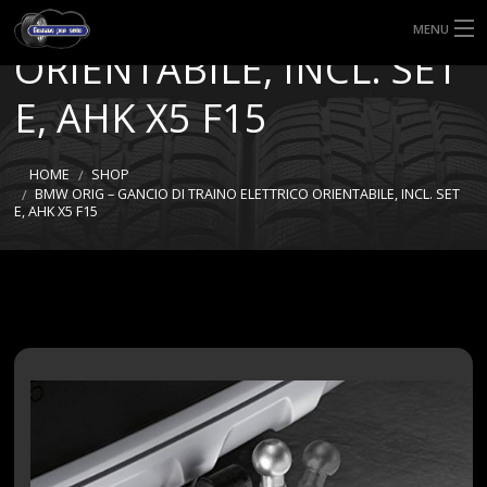
TRAINO ELETTRICO
MENU
ORIENTABILE, INCL. SET
HOME
E, AHK X5 F15
TIPI DI GOMME
HOME
SHOP
MISURE GOMME
BMW ORIG – GANCIO DI TRAINO ELETTRICO ORIENTABILE, INCL. SET
E, AHK X5 F15
BLOG
SHOP