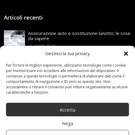
Articoli recenti
Assicurazione auto e sostituzione lunotto: le cose
da sapere
21 Aprile,2026
Gestisci la tua privacy
Range Rover: un’icona tra i luxury SUV
25 Novembre,2024
Per fornire le migliori esperienze, utilizziamo tecnologie come i cookie
per memorizzare e/o accedere alle informazioni del dispositivo. Il
consenso a queste tecnologie ci permetterà di elaborare dati come il
comportamento di navigazione o ID unici su questo sito. Non
Nuova MG ZS Hybrid+: i SUV si fanno ibridi
acconsentire o ritirare il consenso può influire negativamente su alcune
24 Novembre,2024
caratteristiche e funzioni.
Accetta
Automobili e sicurezza: l’importanza della
manutenzione
Nega
23 Aprile,2024