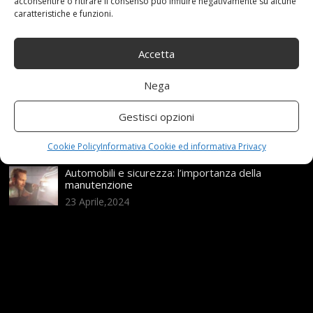
da sapere
acconsentire o ritirare il consenso può influire negativamente su alcune
caratteristiche e funzioni.
21 Aprile,2026
Range Rover: un’icona tra i luxury SUV
Accetta
25 Novembre,2024
Nega
Nuova MG ZS Hybrid+: i SUV si fanno ibridi
Gestisci opzioni
24 Novembre,2024
Cookie Policy
Informativa Cookie ed informativa Privacy
Automobili e sicurezza: l’importanza della
manutenzione
23 Aprile,2024