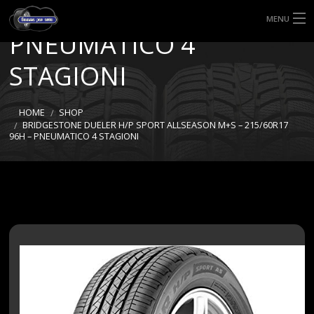
M+S – 215/60R17 96H –
MENU
PNEUMATICO 4
HOME
STAGIONI
TIPI DI GOMME
HOME
SHOP
MISURE GOMME
BRIDGESTONE DUELER H/P SPORT ALLSEASON M+S – 215/60R17
96H – PNEUMATICO 4 STAGIONI
BLOG
SHOP