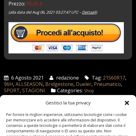
Prezzo:
98,00 €
(alla data del Aug 06, 2021 03:27:47 UTC –
Dettagli
)
6 Agosto 2021
redazione
Tag:
21560R17
,
96H
,
ALLSEASON
,
Bridgestone
,
Dueler
,
Pneumatico
,
SPORT
,
STAGIONI
Categories:
Shop
Gestisci la tua privacy
Articoli recenti
Per fornire le migliori esperienze, utilizziamo tecnologie come i cookie
per memorizzare e/o accedere alle informazioni del dispositivo. Il
consenso a queste tecnologie ci permetterà di elaborare dati come il
Assicurazione auto e sostituzione lunotto: le cose
comportamento di navigazione o ID unici su questo sito. Non