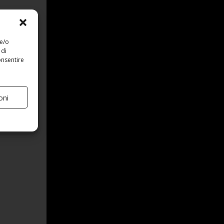
 e/o
 di
onsentire
oni