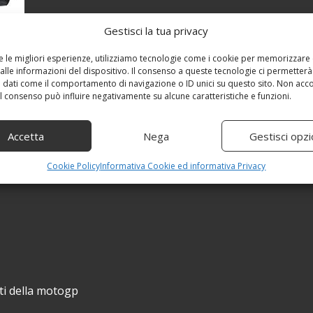
Gestisci la tua privacy
re le migliori esperienze, utilizziamo tecnologie come i cookie per memorizzare
alle informazioni del dispositivo. Il consenso a queste tecnologie ci permetterà
 dati come il comportamento di navigazione o ID unici su questo sito. Non acc
 il consenso può influire negativamente su alcune caratteristiche e funzioni.
Accetta
Nega
Gestisci opzi
Cookie Policy
Informativa Cookie ed informativa Privacy
oti della motogp