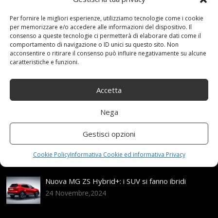
3 Luglio 2021
redazione
Tag:
Catene
,
Per fornire le migliori esperienze, utilizziamo tecnologie come i cookie
misura
,
Neve
,
Omologate
,
PNEUMATICI
,
R18
per memorizzare e/o accedere alle informazioni del dispositivo. Il
Categories:
Shop
consenso a queste tecnologie ci permetterà di elaborare dati come il
comportamento di navigazione o ID unici su questo sito. Non
acconsentire o ritirare il consenso può influire negativamente su alcune
caratteristiche e funzioni.
Articoli recenti
Accetta
Assicurazione auto e sostituzione lunotto: le cose
da sapere
Nega
21 Aprile,2026
Gestisci opzioni
Range Rover: un’icona tra i luxury SUV
25 Novembre,2024
Cookie Policy
Informativa Cookie ed informativa Privacy
Nuova MG ZS Hybrid+: i SUV si fanno ibridi
24 Novembre,2024