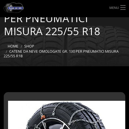
OMOLOGATE GR. 130
MENU
PER PNEUMATICI
HOME
MISURA 225/55 R18
TIPI DI GOMME
HOME
SHOP
MISURE GOMME
CATENE DA NEVE OMOLOGATE GR. 130 PER PNEUMATICI MISURA
225/55 R18
BLOG
SHOP