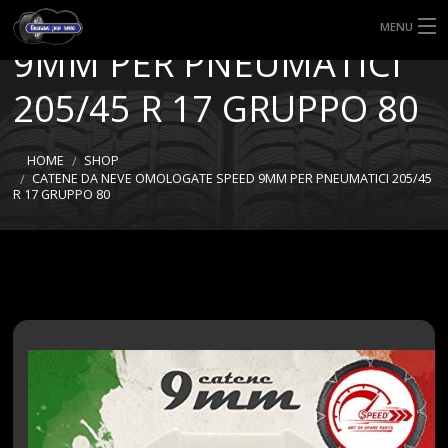
OMOLOGATE SPEED
MENU
9MM PER PNEUMATICI
HOME
205/45 R 17 GRUPPO 80
TIPI DI GOMME
HOME
SHOP
MISURE GOMME
CATENE DA NEVE OMOLOGATE SPEED 9MM PER PNEUMATICI 205/45
R 17 GRUPPO 80
BLOG
SHOP