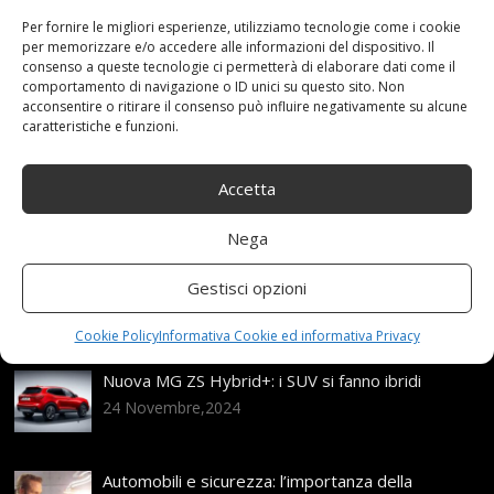
Catene
,
Gruppo
,
Neve
,
Omologate
,
PNEUMATICI
,
Per fornire le migliori esperienze, utilizziamo tecnologie come i cookie
Speed
Categories:
Shop
per memorizzare e/o accedere alle informazioni del dispositivo. Il
consenso a queste tecnologie ci permetterà di elaborare dati come il
comportamento di navigazione o ID unici su questo sito. Non
acconsentire o ritirare il consenso può influire negativamente su alcune
caratteristiche e funzioni.
Articoli recenti
Accetta
Assicurazione auto e sostituzione lunotto: le cose
da sapere
21 Aprile,2026
Nega
Range Rover: un’icona tra i luxury SUV
Gestisci opzioni
25 Novembre,2024
Cookie Policy
Informativa Cookie ed informativa Privacy
Nuova MG ZS Hybrid+: i SUV si fanno ibridi
24 Novembre,2024
Automobili e sicurezza: l’importanza della