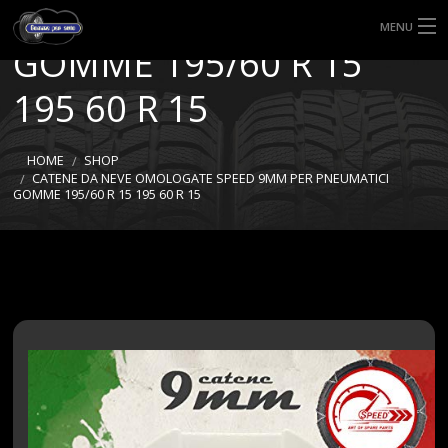
9MM PER PNEUMATICI
MENU
GOMME 195/60 R 15
HOME
195 60 R 15
TIPI DI GOMME
HOME
SHOP
MISURE GOMME
CATENE DA NEVE OMOLOGATE SPEED 9MM PER PNEUMATICI
GOMME 195/60 R 15 195 60 R 15
BLOG
SHOP