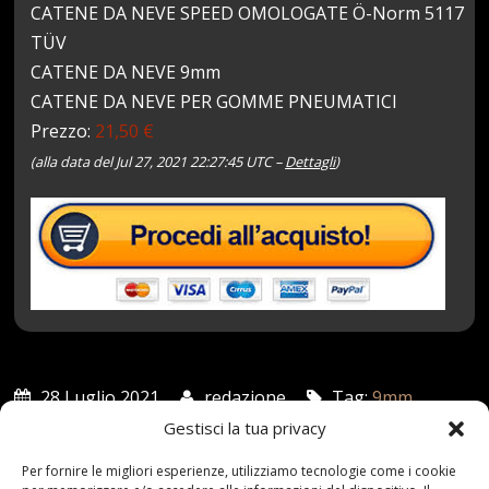
CATENE DA NEVE SPEED OMOLOGATE Ö-Norm 5117
TÜV
CATENE DA NEVE 9mm
CATENE DA NEVE PER GOMME PNEUMATICI
Prezzo:
21,50 €
(alla data del Jul 27, 2021 22:27:45 UTC –
Dettagli
)
28 Luglio 2021
redazione
Tag:
9mm
,
Catene
,
Gomme
,
Neve
,
Omologate
,
PNEUMATICI
,
Gestisci la tua privacy
Speed
Categories:
Shop
Per fornire le migliori esperienze, utilizziamo tecnologie come i cookie