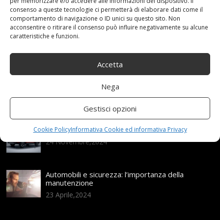
per memorizzare e/o accedere alle informazioni del dispositivo. Il
consenso a queste tecnologie ci permetterà di elaborare dati come il
Articoli recenti
comportamento di navigazione o ID unici su questo sito. Non
acconsentire o ritirare il consenso può influire negativamente su alcune
caratteristiche e funzioni.
Assicurazione auto e sostituzione lunotto: le cose
da sapere
Accetta
21 Aprile,2026
Range Rover: un’icona tra i luxury SUV
Nega
25 Novembre,2024
Gestisci opzioni
Nuova MG ZS Hybrid+: i SUV si fanno ibridi
Cookie Policy
Informativa Cookie ed informativa Privacy
24 Novembre,2024
Automobili e sicurezza: l’importanza della
manutenzione
23 Aprile,2024