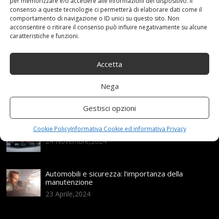
per memorizzare e/o accedere alle informazioni del dispositivo. Il
consenso a queste tecnologie ci permetterà di elaborare dati come il
Articoli recenti
comportamento di navigazione o ID unici su questo sito. Non
acconsentire o ritirare il consenso può influire negativamente su alcune
caratteristiche e funzioni.
Assicurazione auto e sostituzione lunotto: le cose
da sapere
Accetta
21 Aprile,2026
Range Rover: un’icona tra i luxury SUV
Nega
25 Novembre,2024
Gestisci opzioni
Nuova MG ZS Hybrid+: i SUV si fanno ibridi
Cookie Policy
Informativa Cookie ed informativa Privacy
24 Novembre,2024
Automobili e sicurezza: l’importanza della
manutenzione
23 Aprile,2024