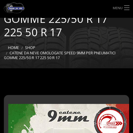
9MM PER PNEUMATICI
MENU
GOMME 225/50 R 17
HOME
225 50 R 17
TIPI DI GOMME
HOME
SHOP
MISURE GOMME
CATENE DA NEVE OMOLOGATE SPEED 9MM PER PNEUMATICI
GOMME 225/50 R 17 225 50 R 17
BLOG
SHOP