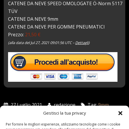
CATENE DA NEVE SPEED OMOLOGATE Ö-Norm 5117
TÜV
CATENE DA NEVE 9mm
CATENE DA NEVE PER GOMME PNEUMATICI
Prezzo:
21,50 €
(alla data del Jul 27, 2021 09:01:56 UTC –
Dettagli
)
27 Luglio 2021
redazione
Tag:
9mm
,
Catene
,
Gomme
,
Neve
,
Omologate
,
PNEUMATICI
,
Gestisci la tua privacy
Speed
Categories:
Shop
Per fornire le migliori esperienze, utilizziamo tecnologie come i cookie