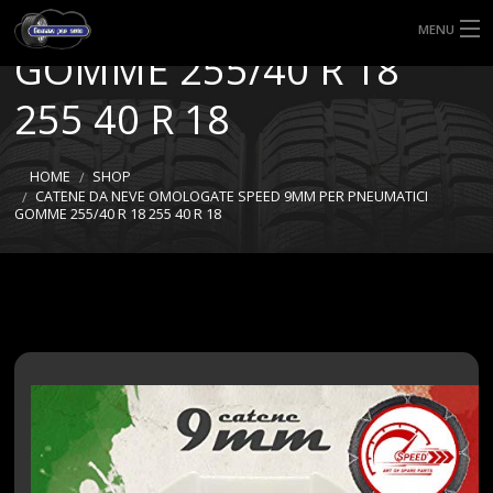
9MM PER PNEUMATICI
MENU
GOMME 255/40 R 18
HOME
255 40 R 18
TIPI DI GOMME
HOME
SHOP
MISURE GOMME
CATENE DA NEVE OMOLOGATE SPEED 9MM PER PNEUMATICI
GOMME 255/40 R 18 255 40 R 18
BLOG
SHOP