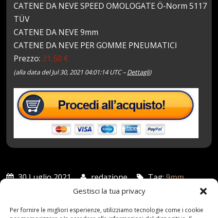
CATENE DA NEVE SPEED OMOLOGATE Ö-Norm 5117
TÜV
CATENE DA NEVE 9mm
CATENE DA NEVE PER GOMME PNEUMATICI
Prezzo:
21,50 €
(alla data del Jul 30, 2021 04:01:14 UTC –
Dettagli
)
30 Luglio 2021
redazione
Tag:
9mm
,
Catene
,
Gomme
,
Neve
,
Omologate
,
PNEUMATICI
,
Gestisci la tua privacy
Speed
Categories:
Shop
Per fornire le migliori esperienze, utilizziamo tecnologie come i cookie