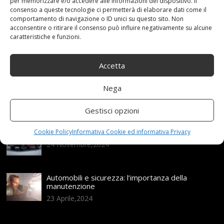
per memorizzare e/o accedere alle informazioni del dispositivo. Il
consenso a queste tecnologie ci permetterà di elaborare dati come il
Articoli recenti
comportamento di navigazione o ID unici su questo sito. Non
acconsentire o ritirare il consenso può influire negativamente su alcune
caratteristiche e funzioni.
Assicurazione auto e sostituzione lunotto: le cose
da sapere
Accetta
21 Aprile,2026
Range Rover: un’icona tra i luxury SUV
Nega
25 Novembre,2024
Gestisci opzioni
Nuova MG ZS Hybrid+: i SUV si fanno ibridi
Cookie Policy
Informativa Cookie ed informativa Privacy
24 Novembre,2024
Automobili e sicurezza: l’importanza della
manutenzione
23 Aprile,2024