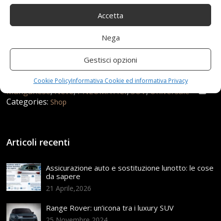
Accetta
Nega
Gestisci opzioni
22 Luglio 2021
redazione
Tag:
Acciaio
,
Auto
,
CATENA
,
Catene
,
con
,
Emergenza
,
Fango
,
Cookie Policy
Informativa Cookie ed informativa Privacy
Manganese
,
Neve
,
PNEUMATICI
,
SUV
,
Universale
Categories:
Shop
Articoli recenti
Assicurazione auto e sostituzione lunotto: le cose
da sapere
21 Aprile,2026
Range Rover: un’icona tra i luxury SUV
25 Novembre,2024