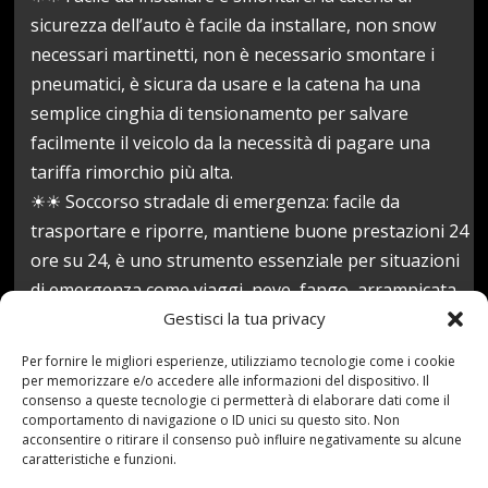
sicurezza dell’auto è facile da installare, non snow
necessari martinetti, non è necessario smontare i
pneumatici, è sicura da usare e la catena ha una
semplice cinghia di tensionamento per salvare
facilmente il veicolo da la necessità di pagare una
tariffa rimorchio più alta.
☀☀ Soccorso stradale di emergenza: facile da
trasportare e riporre, mantiene buone prestazioni 24
ore su 24, è uno strumento essenziale per situazioni
di emergenza come viaggi, neve, fango, arrampicata,
ghiaccio, ecc. È adatto per la maggior parte dei
Gestisci la tua privacy
camioncini, SUV , camion, automobili e modelli.
Per fornire le migliori esperienze, utilizziamo tecnologie come i cookie
Prezzo:
23,44 €
per memorizzare e/o accedere alle informazioni del dispositivo. Il
consenso a queste tecnologie ci permetterà di elaborare dati come il
(alla data del Jul 22, 2021 15:02:06 UTC –
Dettagli
)
comportamento di navigazione o ID unici su questo sito. Non
acconsentire o ritirare il consenso può influire negativamente su alcune
caratteristiche e funzioni.