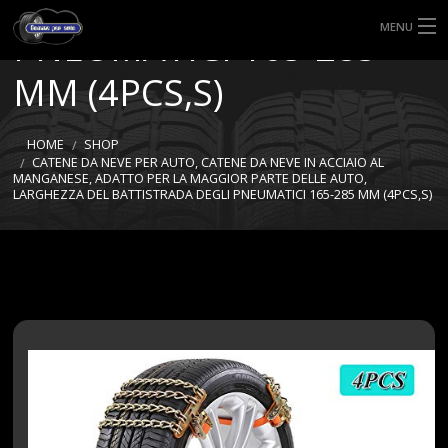
BATTISTRADA DEGLI
MENU
PNEUMATICI 165-285
HOME
MM (4PCS,S)
TIPI DI GOMME
HOME
SHOP
CATENE DA NEVE PER AUTO, CATENE DA NEVE IN ACCIAIO AL
MISURE GOMME
MANGANESE, ADATTO PER LA MAGGIOR PARTE DELLE AUTO,
LARGHEZZA DEL BATTISTRADA DEGLI PNEUMATICI 165-285 MM (4PCS,S)
BLOG
SHOP