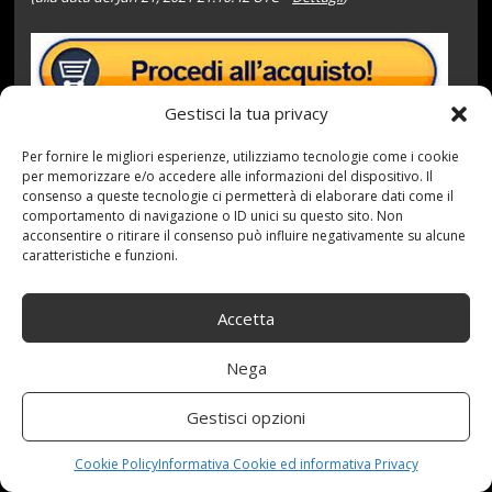
Gestisci la tua privacy
Per fornire le migliori esperienze, utilizziamo tecnologie come i cookie
per memorizzare e/o accedere alle informazioni del dispositivo. Il
consenso a queste tecnologie ci permetterà di elaborare dati come il
comportamento di navigazione o ID unici su questo sito. Non
21 Giugno 2021
redazione
Tag:
4pcsS
,
acconsentire o ritirare il consenso può influire negativamente su alcune
Acciaio
,
Adatto
,
Auto
,
Battistrada
,
Catene
,
degli
,
del
,
caratteristiche e funzioni.
delle
,
Larghezza
,
Maggior
,
Manganese
,
Neve
,
Parte
,
PNEUMATICI
Categories:
Shop
Accetta
Nega
Articoli recenti
Gestisci opzioni
Assicurazione auto e sostituzione lunotto: le cose
Cookie Policy
Informativa Cookie ed informativa Privacy
da sapere