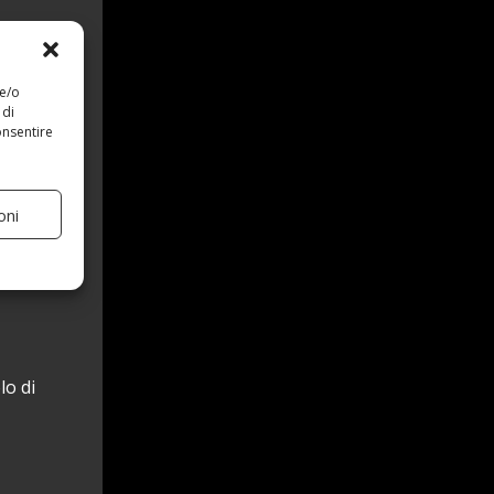
 e/o
 di
onsentire
oni
lo di