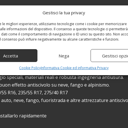
Gestisci la tua privacy
re le migliori esperienze, utilizziamo tecnologie come i cookie per memorizzare
alle informazioni del dispositivo. Il consenso a queste tecnologie ci permetterà
 dati come il comportamento di navigazione o ID unici su questo sito. Non acc
 il consenso può influire negativamente su alcune caratteristiche e funzioni.
Accetta
Nega
Gestisci opzi
Cookie Policy
Informativa Cookie ed informativa Privacy
ggio speciali, materiali reali e robusta ingegneria antiusura.
buon effetto antiscivolo su neve, fango e alpinismo.
5/55 R16, 235/55 R17, 275/40 R17
r auto, neve, fango, fuoristrada e altre attrezzature antiscivo
installarlo rapidamente