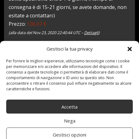
consegna è di 15-21 giorni, se avete domande, non
esitate a contattarci
Prezzo:
136,07 €
(alla data del Nov 23, 2020 22:40:44 UTC –
Dettagli
)
Gestisci la tua privacy
Per fornire le migliori esperienze, utilizziamo tecnologie come i cookie
per memorizzare e/o accedere alle informazioni del dispositivo. Il
consenso a queste tecnologie ci permetterà di elaborare dati come il
comportamento di navigazione o ID unici su questo sito. Non
acconsentire o ritirare il consenso può influire negativamente su alcune
caratteristiche e funzioni.
23 Novembre 2020
redazione
Tag:
205225MM
,
Antiscivolo
,
Auto
,
CATENA
,
Catene
,
Accetta
dimensioni
,
Facile
,
Montare
,
Neve
,
ogni
,
Pneumatico
,
Universali
Categories:
Shop
Nega
Gestisci opzioni