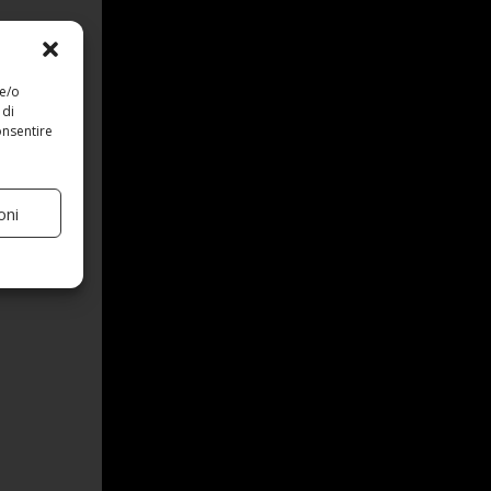
 e/o
 di
onsentire
oni