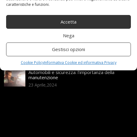
21 Aprile,2026
caratteristiche e funzioni.
Range Rover: un’icona tra i luxury SUV
Accetta
25 Novembre,2024
Nega
Nuova MG ZS Hybrid+: i SUV si fanno ibridi
Gestisci opzioni
24 Novembre,2024
Cookie Policy
Informativa Cookie ed informativa Privacy
Automobili e sicurezza: l’importanza della
manutenzione
23 Aprile,2024