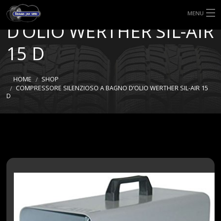
SILENZIOSO A BAGNO
MENU
D’OLIO WERTHER SIL-AIR
HOME
15 D
TIPI DI GOMME
HOME
SHOP
MISURE GOMME
COMPRESSORE SILENZIOSO A BAGNO D’OLIO WERTHER SIL-AIR 15
D
BLOG
SHOP