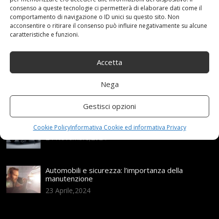
consenso a queste tecnologie ci permetterà di elaborare dati come il
Articoli recenti
comportamento di navigazione o ID unici su questo sito. Non
acconsentire o ritirare il consenso può influire negativamente su alcune
caratteristiche e funzioni.
Assicurazione auto e sostituzione lunotto: le cose
da sapere
21 Aprile,2026
Accetta
Range Rover: un’icona tra i luxury SUV
Nega
25 Novembre,2024
Gestisci opzioni
Nuova MG ZS Hybrid+: i SUV si fanno ibridi
Cookie Policy
Informativa Cookie ed informativa Privacy
24 Novembre,2024
Automobili e sicurezza: l’importanza della
manutenzione
23 Aprile,2024