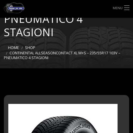
M+S – 235/55R17 103V –
MENU
PNEUMATICO 4
HOME
STAGIONI
TIPI DI GOMME
HOME
SHOP
MISURE GOMME
CONTINENTAL ALLSEASONCONTACT XL M+S – 235/55R17 103V –
PNEUMATICO 4 STAGIONI
BLOG
SHOP