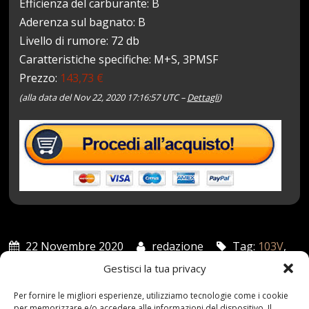
Efficienza del carburante: B
Aderenza sul bagnato: B
Livello di rumore: 72 db
Caratteristiche specifiche: M+S, 3PMSF
Prezzo:
143,73 €
(alla data del Nov 22, 2020 17:16:57 UTC –
Dettagli
)
22 Novembre 2020
redazione
Tag:
103V
,
23555R17
,
AllSeasonContact
,
Continental
,
Pneumatico
,
Gestisci la tua privacy
STAGIONI
Categories:
Shop
Per fornire le migliori esperienze, utilizziamo tecnologie come i cookie
per memorizzare e/o accedere alle informazioni del dispositivo. Il