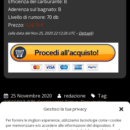
Efficienza del carburante: B
Aderenza sul bagnato: B
Livello di rumore: 70 db
Prezzo:
124,73 €
(alla data del Nov 25, 2020 22:12:26 UTC –
Dettagli
)
25 Novembre 2020
redazione
Tag:
22555R17
,
97Y
,
Continental
,
Estivo
,
Pneumatico
,
PremiumContact
Categories:
Shop
Gestisci la tua privacy
Per fornire le migliori esperienze, utilizziamo tecnologie come i cookie
per memorizzare e/o accedere alle informazioni del dispositivo. Il