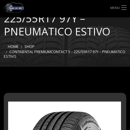
PREMIUMCONTACT 5 –
MENU
225/55R17 97Y –
HOME
PNEUMATICO ESTIVO
TIPI DI GOMME
HOME
SHOP
MISURE GOMME
CONTINENTAL PREMIUMCONTACT 5 – 225/55R17 97Y – PNEUMATICO
ESTIVO
BLOG
SHOP