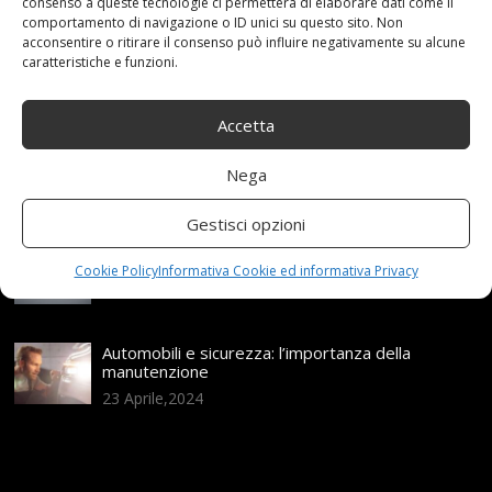
Articoli recenti
consenso a queste tecnologie ci permetterà di elaborare dati come il
comportamento di navigazione o ID unici su questo sito. Non
acconsentire o ritirare il consenso può influire negativamente su alcune
caratteristiche e funzioni.
Assicurazione auto e sostituzione lunotto: le cose
da sapere
21 Aprile,2026
Accetta
Range Rover: un’icona tra i luxury SUV
Nega
25 Novembre,2024
Gestisci opzioni
Nuova MG ZS Hybrid+: i SUV si fanno ibridi
Cookie Policy
Informativa Cookie ed informativa Privacy
24 Novembre,2024
Automobili e sicurezza: l’importanza della
manutenzione
23 Aprile,2024