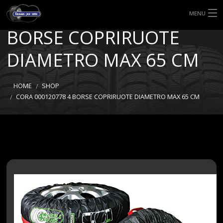
CORA 000120778 4
MENU
BORSE COPRIRUOTE
HOME
DIAMETRO MAX 65 CM
TIPI DI GOMME
MISURE GOMME
HOME
SHOP
CORA 000120778 4 BORSE COPRIRUOTE DIAMETRO MAX 65 CM
BLOG
SHOP