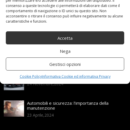
per memorizzare e/o accedere alle informazioni del dispositivo. Il
consenso a queste tecnologie ci permetterà di elaborare dati come il
Articoli recenti
comportamento di navigazione o ID unici su questo sito. Non
acconsentire o ritirare il consenso può influire negativamente su alcune
caratteristiche e funzioni.
Assicurazione auto e sostituzione lunotto: le cose
da sapere
Accetta
21 Aprile,2026
Range Rover: un’icona tra i luxury SUV
Nega
25 Novembre,2024
Gestisci opzioni
Nuova MG ZS Hybrid+: i SUV si fanno ibridi
Cookie Policy
Informativa Cookie ed informativa Privacy
24 Novembre,2024
Automobili e sicurezza: l’importanza della
manutenzione
23 Aprile,2024