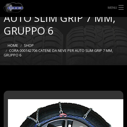
CATENE DA NEVE PER
MENU
AUTO SLIM GRIP 7 MM,
HOME
GRUPPO 6
TIPI DI GOMME
HOME
SHOP
MISURE GOMME
CORA 000142706 CATENE DA NEVE PER AUTO SLIM GRIP 7 MM,
GRUPPO 6
BLOG
SHOP