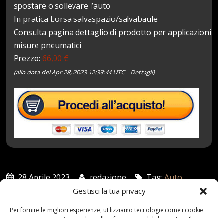
spostare o sollevare l’auto
In pratica borsa salvaspazio/salvabaule
Consulta pagina dettaglio di prodotto per applicazioni
misure pneumatici
Prezzo:
66,00 €
(alla data del Apr 28, 2023 12:33:44 UTC –
Dettagli
)
28 Aprile 2023
redazione
Tag:
Auto
,
Catene
,
CORA
,
Grip
,
Gruppo
,
Neve
,
Slim
Categories:
Gestisci la tua privacy
Shop
Per fornire le migliori esperienze, utilizziamo tecnologie come i cookie