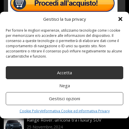
Gestisci la tua privacy
Per fornire le migliori esperienze, utilizziamo tecnologie come i cookie
per memorizzare e/o accedere alle informazioni del dispositivo. Il
consenso a queste tecnologie ci permetterà di elaborare dati come il
7 Novembre 2020
redazione
Tag:
Auto
,
comportamento di navigazione o ID unici su questo sito. Non
acconsentire o ritirare il consenso può influire negativamente su alcune
Black
,
con
,
Cybex
,
Gruppo
,
ISOFIX
,
Nero
,
PURE
,
caratteristiche e funzioni.
Seggiolino
,
Silver
,
Solution
,
XFix
Categories:
Shop
Accetta
Articoli recenti
Nega
Assicurazione auto e sostituzione lunotto: le cose
Gestisci opzioni
da sapere
21 Aprile,2026
Cookie Policy
Informativa Cookie ed informativa Privacy
Range Rover: un’icona tra i luxury SUV
25 Novembre,2024