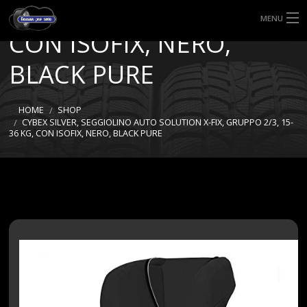
GRUPPO 2/3, 15-36 KG,
MENU
CON ISOFIX, NERO,
HOME
BLACK PURE
TIPI DI GOMME
HOME
SHOP
MISURE GOMME
CYBEX SILVER, SEGGIOLINO AUTO SOLUTION X-FIX, GRUPPO 2/3, 15-
36 KG, CON ISOFIX, NERO, BLACK PURE
BLOG
SHOP