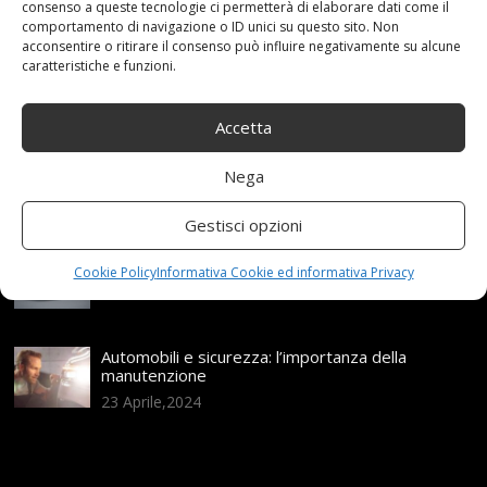
consenso a queste tecnologie ci permetterà di elaborare dati come il
Articoli recenti
comportamento di navigazione o ID unici su questo sito. Non
acconsentire o ritirare il consenso può influire negativamente su alcune
caratteristiche e funzioni.
Assicurazione auto e sostituzione lunotto: le cose
da sapere
21 Aprile,2026
Accetta
Range Rover: un’icona tra i luxury SUV
Nega
25 Novembre,2024
Gestisci opzioni
Nuova MG ZS Hybrid+: i SUV si fanno ibridi
Cookie Policy
Informativa Cookie ed informativa Privacy
24 Novembre,2024
Automobili e sicurezza: l’importanza della
manutenzione
23 Aprile,2024