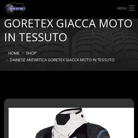
DAINESE ANTARTICA
MENU
GORETEX GIACCA MOTO
HOME
IN TESSUTO
TIPI DI GOMME
MISURE GOMME
HOME
SHOP
DAINESE ANTARTICA GORETEX GIACCA MOTO IN TESSUTO
BLOG
SHOP