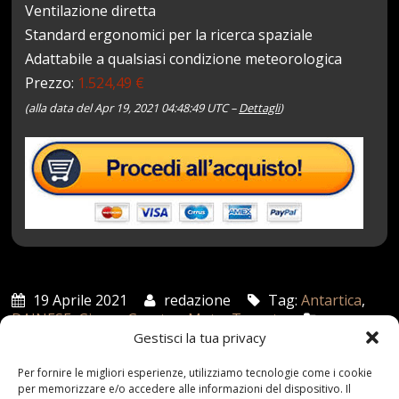
Ventilazione diretta
Standard ergonomici per la ricerca spaziale
Adattabile a qualsiasi condizione meteorologica
Prezzo:
1.524,49 €
(alla data del Apr 19, 2021 04:48:49 UTC –
Dettagli
)
19 Aprile 2021
redazione
Tag:
Antartica
,
DAINESE
,
Giacca
,
Goretex
,
Moto
,
Tessuto
Categories:
Gestisci la tua privacy
Shop
Per fornire le migliori esperienze, utilizziamo tecnologie come i cookie
per memorizzare e/o accedere alle informazioni del dispositivo. Il