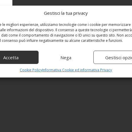
Gestisci la tua privacy
re le migliori esperienze, utilizziamo tecnologie come i cookie per memorizzare
alle informazioni del dispositivo. Il consenso a queste tecnologie ci permetterà
 dati come il comportamento di navigazione o ID unici su questo sito. Non acc
 il consenso può influire negativamente su alcune caratteristiche e funzioni.
Accetta
Nega
Gestisci opzi
Cookie Policy
Informativa Cookie ed informativa Privacy