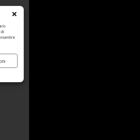
 e/o
 di
onsentire
oni