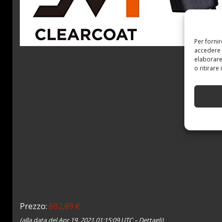
Per forni
accedere 
elaborare
o ritirare
Prezzo:
692,89 €
(alla data del Apr 19, 2021 01:15:09 UTC –
Dettagli
)