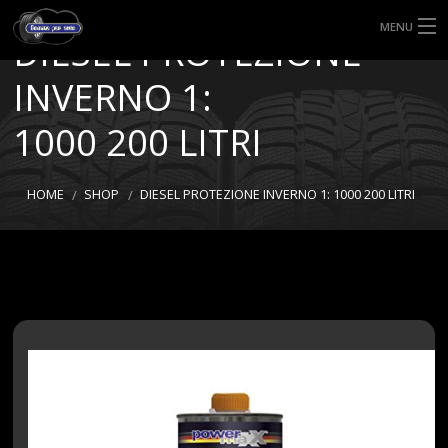
MENU
DIESEL PROTEZIONE
HOME
INVERNO 1:
TIPI DI GOMME
1000 200 LITRI
MISURE GOMME
HOME
SHOP
DIESEL PROTEZIONE INVERNO 1: 1000 200 LITRI
BLOG
SHOP