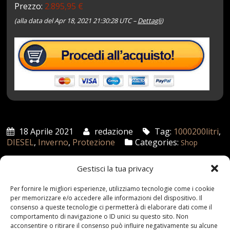
Prezzo:
2.895,95 €
(alla data del Apr 18, 2021 21:30:28 UTC –
Dettagli
)
18 Aprile 2021
redazione
Tag:
1000200litri
,
DIESEL
,
Inverno
,
Protezione
Categories:
Shop
Gestisci la tua privacy
Articoli recenti
Per fornire le migliori esperienze, utilizziamo tecnologie come i cookie
per memorizzare e/o accedere alle informazioni del dispositivo. Il
consenso a queste tecnologie ci permetterà di elaborare dati come il
Assicurazione auto e sostituzione lunotto: le cose
comportamento di navigazione o ID unici su questo sito. Non
da sapere
acconsentire o ritirare il consenso può influire negativamente su alcune