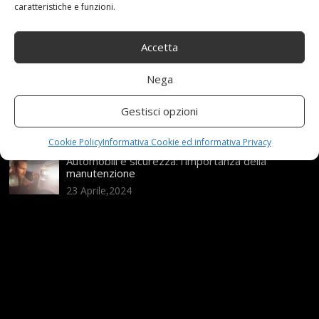
21 Aprile,2026
caratteristiche e funzioni.
Range Rover: un’icona tra i luxury SUV
Accetta
25 Novembre,2024
Nega
Nuova MG ZS Hybrid+: i SUV si fanno ibridi
Gestisci opzioni
24 Novembre,2024
Cookie Policy
Informativa Cookie ed informativa Privacy
Automobili e sicurezza: l’importanza della
manutenzione
23 Aprile,2024