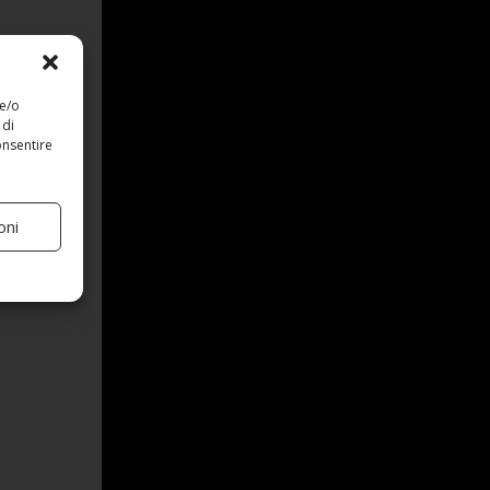
 e/o
 di
onsentire
oni