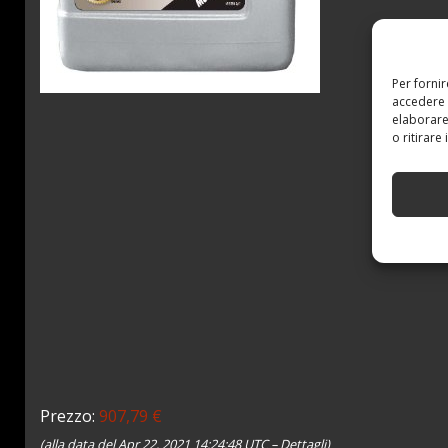
Per forni
accedere 
elaborare
o ritirare
Prezzo:
907,79 €
(alla data del Apr 22, 2021 14:24:48 UTC –
Dettagli
)