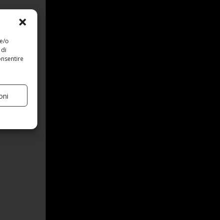
 e/o
 di
onsentire
oni