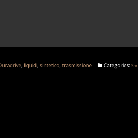
Duradrive
,
liquidi
,
sintetico
,
trasmissione
Categories:
Sh