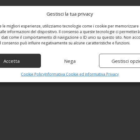
Gestisci la tua privacy
re le migliori esperienze, utilizziamo tecnologie come i cookie per memorizzare
alle informazioni del dispositivo. Il consenso a queste tecnologie ci permetterà
 dati come il comportamento di navigazione o ID unici su questo sito. Non acc
 il consenso può influire negativamente su alcune caratteristiche e funzioni.
Accetta
Nega
Gestisci opzi
Cookie Policy
Informativa Cookie ed informativa Privacy