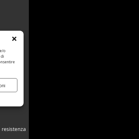
 e/o
 di
onsentire
oni
e resistenza