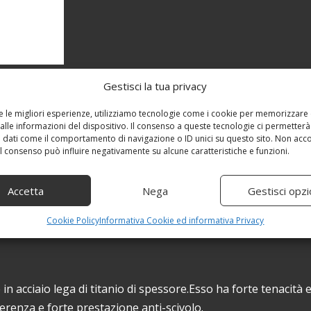
Gestisci la tua privacy
re le migliori esperienze, utilizziamo tecnologie come i cookie per memorizzare
alle informazioni del dispositivo. Il consenso a queste tecnologie ci permetterà
 dati come il comportamento di navigazione o ID unici su questo sito. Non acc
 il consenso può influire negativamente su alcune caratteristiche e funzioni.
Accetta
Nega
Gestisci opzi
Cookie Policy
Informativa Cookie ed informativa Privacy
e in acciaio lega di titanio di spessore.Esso ha forte tenacità 
derenza e forte prestazione anti-scivolo.