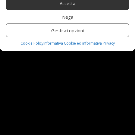
Accetta
Nuova MG ZS Hybrid+: i SUV si fanno ibridi
24 Novembre,2024
Nega
Gestisci opzioni
Automobili e sicurezza: l’importanza della
manutenzione
Cookie Policy
Informativa Cookie ed informativa Privacy
23 Aprile,2024