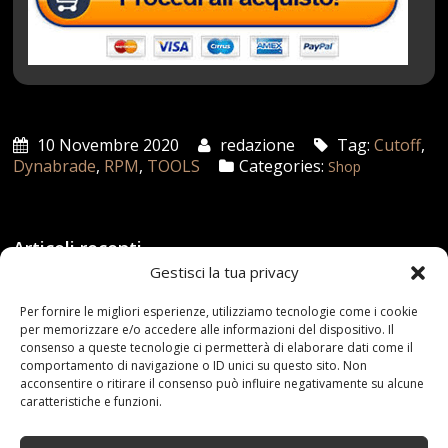
10 Novembre 2020
redazione
Tag:
Cutoff
,
Dynabrade
,
RPM
,
TOOLS
Categories:
Shop
Articoli recenti
Gestisci la tua privacy
Assicurazione auto e sostituzione lunotto: le cose
Per fornire le migliori esperienze, utilizziamo tecnologie come i cookie
da sapere
per memorizzare e/o accedere alle informazioni del dispositivo. Il
21 Aprile,2026
consenso a queste tecnologie ci permetterà di elaborare dati come il
comportamento di navigazione o ID unici su questo sito. Non
Range Rover: un’icona tra i luxury SUV
acconsentire o ritirare il consenso può influire negativamente su alcune
caratteristiche e funzioni.
25 Novembre,2024