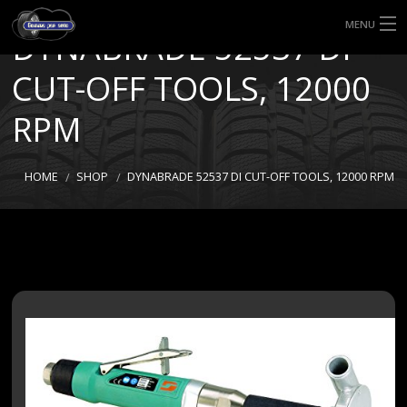
MENU
DYNABRADE 52537 DI
HOME
CUT-OFF TOOLS, 12000
TIPI DI GOMME
RPM
MISURE GOMME
HOME
SHOP
DYNABRADE 52537 DI CUT-OFF TOOLS, 12000 RPM
BLOG
SHOP