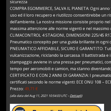
sicurezza
COMPRA EGOMMERCE, SALVA IL PIANETA: Ogni anno veng
uso ed il loro recupero e riutilizzo consentirebbe un r
dell’ambiente. La nostra missione consiste proprio nel r
massima attenzione alle norme vigenti e nel massimo ri
CLIMACONTROL 4 STAGIONI, DIMENSIONI 225/45 R17 92
Pneumatico concepito per una guida brillante in ogni c
PNEUMATICO AFFIDABILE, SICURO E GARANTITO: Tutti i 
vulcanizzazione, riciclando la carcassa. Il battistrada
stampaggio avviene in una pressa per pneumatici, com
tempo per aeromobili e camion, ma stanno diventando 
CERTIFICATO E CON 2 ANNI DI GARANZIA: I pneumatici E
certificati secondo le norme vigenti: ECE ONU 108 – 
Prezzo:
49,71 €
(alla data del Aug 11, 2021 10:54:03 UTC –
Dettagli
)