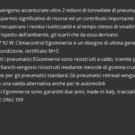
ono accantonate oltre 2 milioni di tonnellate di pneumat
isparmio significativo di risorse ed un contributo importante 
ecuperare i residui riutilizzabili e al tempo stesso di smaltir
spetto dell’ambiente, gli scarti che da essa derivano
 W: Climacontrol Egommerce è un disegno di ultima gene
ondizione, certificato M+S
pneumatici EGommerce sono ricostruiti a caldo, tramite p
 e i fianchi vengono ricostruiti mediante mescole di gomma cr
e per gli pneumatici standard. Gli pneumatici retread vengo
una valida alternativa anche per le automobili
gommerce sono garantiti due anni, made in italy, tracciat
ECE ONU 109