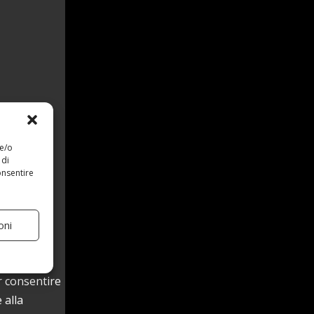
 e/o
 di
onsentire
oni
isegno che
r consentire
 alla