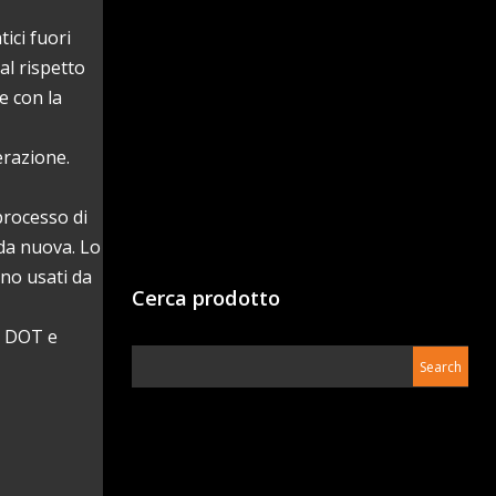
ici fuori
al rispetto
e con la
razione.
rocesso di
uda nuova. Lo
no usati da
Cerca prodotto
i DOT e