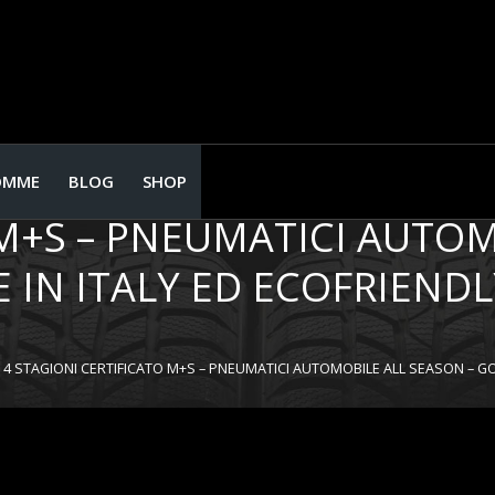
CO AUTO CLIMACONTROL 
OMME
BLOG
SHOP
M+S – PNEUMATICI AUTOM
IN ITALY ED ECOFRIENDLY
 STAGIONI CERTIFICATO M+S – PNEUMATICI AUTOMOBILE ALL SEASON – GO