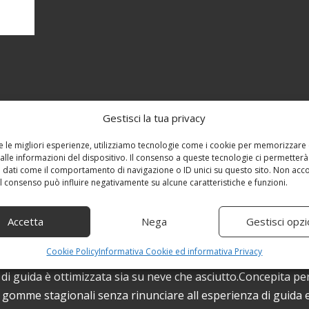
Gestisci la tua privacy
re le migliori esperienze, utilizziamo tecnologie come i cookie per memorizzare
alle informazioni del dispositivo. Il consenso a queste tecnologie ci permetterà
 dati come il comportamento di navigazione o ID unici su questo sito. Non acc
 il consenso può influire negativamente su alcune caratteristiche e funzioni.
Accetta
Nega
Gestisci opzi
Cookie Policy
Informativa Cookie ed informativa Privacy
OMETRICA: ​Perfetta l’aderenza sul bagnato grazie al d
a di guida è ottimizzata sia su neve che asciutto.Concepita pe
 gomme stagionali senza rinunciare all esperienza di guida e