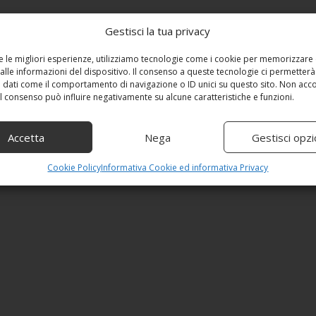
Gestisci la tua privacy
re le migliori esperienze, utilizziamo tecnologie come i cookie per memorizzare
alle informazioni del dispositivo. Il consenso a queste tecnologie ci permetterà
 dati come il comportamento di navigazione o ID unici su questo sito. Non acc
 il consenso può influire negativamente su alcune caratteristiche e funzioni.
Accetta
Nega
Gestisci opzi
Cookie Policy
Informativa Cookie ed informativa Privacy