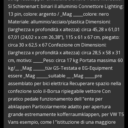
Sì Schienenart: binari il alluminio Connettore Lighting:
13 pin, colore: argento / _Mag _____colore: nero
Materiale: alluminio/acciaio/plastica Dimensioni:
(larghezza x profondità x altezza): circa 45,28 x 61,01
67,01 (24,02 x x cm 26,38”), 115 x 61 x 67 cm, piegato:
circa 30 x 62,5 x 67 Confezione cm Dimensioni:
(larghezza x profondità x altezza): circa 28,5 x 58 x 31
cm, motivo: _____Peso: circa 17 kg Portata massima: 60
kg/__ _Mag ______tüv GS-Testata e EG-Equipment
essere _Mag ______suitable __ _Mag _____pre
assemblato per bici elettrica Recuperare spazio nella
confezione solo il-Borsa ripiegabile vettore Con
pratico pedale funzionamento dell “ente per
abklappen Particolarmente adatto per apertura
grande estremamente kofferraumklappen, per VW T5
Vans esempio, come l “istituzione di una maggiore