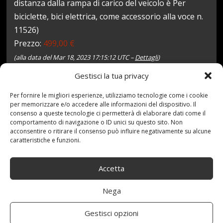
distanza dalla rampa di carico del veicolo è Per
biciclette, bici elettrica, come accessorio alla voce n.
11526)
Prezzo:
499,00 €
(alla data del Mar 18, 2023 17:15:12 UTC –
Dettagli
)
Gestisci la tua privacy
Per fornire le migliori esperienze, utilizziamo tecnologie come i cookie
per memorizzare e/o accedere alle informazioni del dispositivo. Il
consenso a queste tecnologie ci permetterà di elaborare dati come il
comportamento di navigazione o ID unici su questo sito. Non
acconsentire o ritirare il consenso può influire negativamente su alcune
caratteristiche e funzioni.
18 Marzo 2023
redazione
Tag:
11523II
,
Accetta
EUFAB
,
Gancio
,
PlusPortapacchi
,
POSTERIORE
,
traino
Categories:
Shop
Nega
Gestisci opzioni