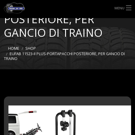
PORTAPACCHI
MENU
POSTERIORE, PER
HOME
GANCIO DI TRAINO
TIPI DI GOMME
HOME
SHOP
MISURE GOMME
EUFAB 11523-II PLUS-PORTAPACCHI POSTERIORE, PER GANCIO DI
TRAINO
BLOG
SHOP