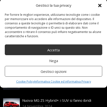
Gestisci la tua privacy
22 Novembre 2020
redazione
Tag:
Adatto
,
Per fornire le migliori esperienze, utilizziamo tecnologie come i cookie
Antiski
,
AntiSlip
,
Auto
,
CATENA
,
della
,
Emergenza
,
Fdhoi
,
per memorizzare e/o accedere alle informazioni del dispositivo. Il
Invernale
,
Neve
,
PNEUMATICI
,
Pneumatico
,
Portatile
,
consenso a queste tecnologie ci permetterà di elaborare dati come il
Trazione
Categories:
Shop
comportamento di navigazione o ID unici su questo sito. Non
acconsentire o ritirare il consenso può influire negativamente su alcune
caratteristiche e funzioni.
Articoli recenti
Accetta
Assicurazione auto e sostituzione lunotto: le cose
Nega
da sapere
21 Aprile,2026
Gestisci opzioni
Range Rover: un’icona tra i luxury SUV
Cookie Policy
Informativa Cookie ed informativa Privacy
25 Novembre,2024
Nuova MG ZS Hybrid+: i SUV si fanno ibridi
24 Novembre,2024