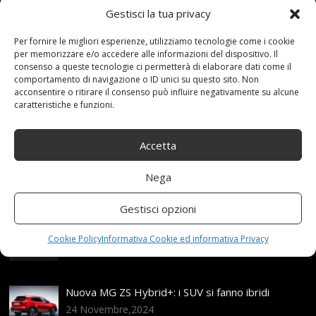
Gestisci la tua privacy
19 Novembre 2020
redazione
Tag:
Antiski
,
AntiSkid
,
Auto
,
Camion
,
CATENA
,
Catene
,
della
,
Per fornire le migliori esperienze, utilizziamo tecnologie come i cookie
Emergenza
,
Fdhoi
,
Fissato
,
furgoni
,
Leggeri
,
Neve
,
paio
,
per memorizzare e/o accedere alle informazioni del dispositivo. Il
PNEUMATICI
,
Portable
,
Portatile
,
Prezzo
,
TPU
,
consenso a queste tecnologie ci permetterà di elaborare dati come il
Trazione
Categories:
Shop
comportamento di navigazione o ID unici su questo sito. Non
acconsentire o ritirare il consenso può influire negativamente su alcune
caratteristiche e funzioni.
Articoli recenti
Accetta
Assicurazione auto e sostituzione lunotto: le cose
Nega
da sapere
21 Aprile,2026
Gestisci opzioni
Range Rover: un’icona tra i luxury SUV
Cookie Policy
Informativa Cookie ed informativa Privacy
25 Novembre,2024
Nuova MG ZS Hybrid+: i SUV si fanno ibridi
24 Novembre,2024