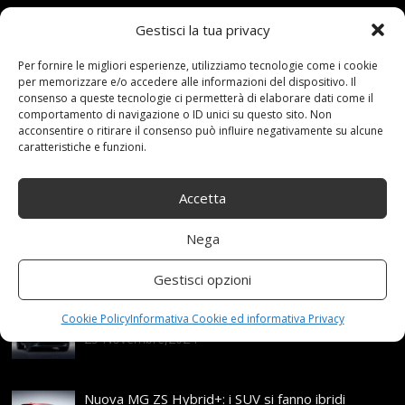
Gestisci la tua privacy
13 Novembre 2020
redazione
Tag:
50R17
,
anti
,
Antineve
,
Antisdrucciolevoli
,
Auto
,
Automobile
,
Per fornire le migliori esperienze, utilizziamo tecnologie come i cookie
per memorizzare e/o accedere alle informazioni del dispositivo. Il
Catene
,
Chain205
,
della
,
Emergenza
,
Facile
,
Fdhoi
,
consenso a queste tecnologie ci permetterà di elaborare dati come il
Gomma
,
Montare
,
Neve
,
PNEUMATICI
,
Portable
,
Tire
,
comportamento di navigazione o ID unici su questo sito. Non
Trazione
,
Universale
Categories:
Shop
acconsentire o ritirare il consenso può influire negativamente su alcune
caratteristiche e funzioni.
Articoli recenti
Accetta
Nega
Assicurazione auto e sostituzione lunotto: le cose
da sapere
Gestisci opzioni
21 Aprile,2026
Range Rover: un’icona tra i luxury SUV
Cookie Policy
Informativa Cookie ed informativa Privacy
25 Novembre,2024
Nuova MG ZS Hybrid+: i SUV si fanno ibridi