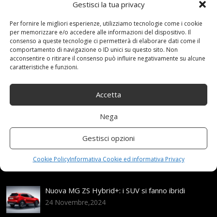
Gestisci la tua privacy
26 Novembre 2020
redazione
Tag:
Antiski
,
AntiSkid
,
Auto
,
CATENA
,
Catene
,
Emergenza
,
Facile
,
Per fornire le migliori esperienze, utilizziamo tecnologie come i cookie
Fdhoi
,
Gradini
,
Installare
,
Inverno
,
Neve
,
PNEUMATICI
,
per memorizzare e/o accedere alle informazioni del dispositivo. Il
consenso a queste tecnologie ci permetterà di elaborare dati come il
Portatile
,
Traction
Categories:
Shop
comportamento di navigazione o ID unici su questo sito. Non
acconsentire o ritirare il consenso può influire negativamente su alcune
caratteristiche e funzioni.
Articoli recenti
Accetta
Assicurazione auto e sostituzione lunotto: le cose
da sapere
Nega
21 Aprile,2026
Gestisci opzioni
Range Rover: un’icona tra i luxury SUV
25 Novembre,2024
Cookie Policy
Informativa Cookie ed informativa Privacy
Nuova MG ZS Hybrid+: i SUV si fanno ibridi
24 Novembre,2024