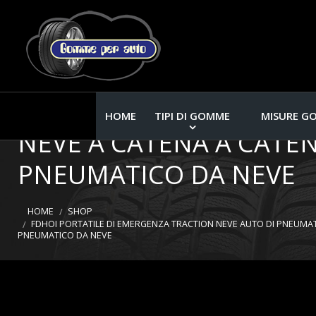
FDHOI PORTATILE DI E
ANTI-SKI CATENA DI NEV
HOME
TIPI DI GOMME
MISURE G
NEVE A CATENA A CATE
PNEUMATICO DA NEVE
HOME
SHOP
FDHOI PORTATILE DI EMERGENZA TRACTION NEVE AUTO DI PNEUMATIC
PNEUMATICO DA NEVE