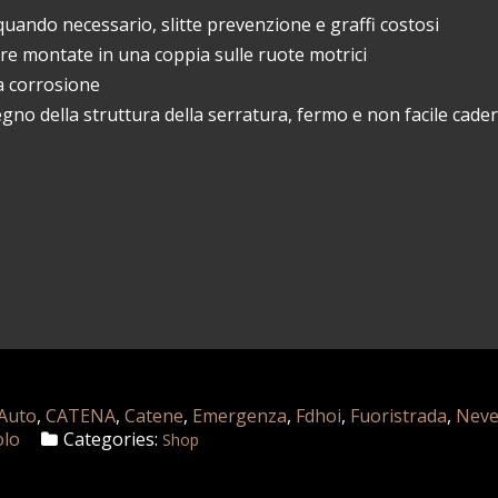
uando necessario, slitte prevenzione e graffi costosi
re montate in una coppia sulle ruote motrici
la corrosione
egno della struttura della serratura, fermo e non facile cader
Auto
,
CATENA
,
Catene
,
Emergenza
,
Fdhoi
,
Fuoristrada
,
Nev
olo
Categories:
Shop