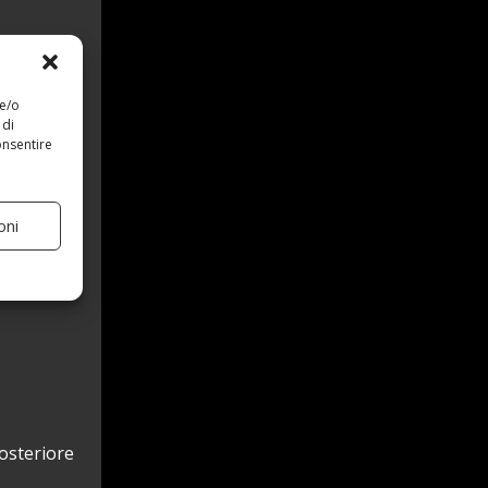
 e/o
 di
onsentire
oni
posteriore