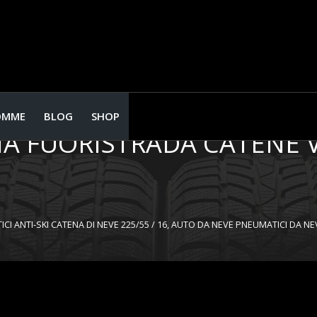
MERGENZA TRACTION NEVE
E 225/55 / ​​16, AUTO DA 
OMME
BLOG
SHOP
NA FUORISTRADA CATENE 
I ANTI-SKI CATENA DI NEVE 225/55 / ​​16, AUTO DA NEVE PNEUMATICI DA