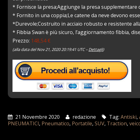
* Fornisce la presa;Aggiunge la presa supplementare q
* Fornito in una coppia;Le catene da neve devono esse
*Durevole;Costruito in acciaio robusto e resistente al
* Fibbia Swan è più sicuro, l’aggiornamento fibbia, dis
Prezzo:
148,54 €
(alla data del Nov 21, 2020 20:19:41 UTC –
Dettagli
)
21 Novembre 2020
redazione
Tag:
Antiski
,
PNEUMATICI
,
Pneumatico
,
Portatile
,
SUV
,
Traction
,
veic